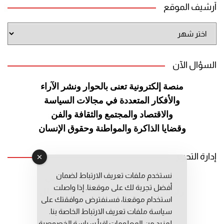
أرشيف الموقع
أرشيف
الموقع
السؤال الآن
منصة إلكترونية تعنى بالحوار ونشر
الآراء
والأفكار المتعددة في مجالات
السياسة
والاقتصاد والمجتمع والثقافة
والفن
وقضايا الذاكرة والمواطنة
وحقوق الإنسان
إدارة التحرير
نستخدم ملفات تعريف الارتباط لضمان
رئيس التحرير: عبد الرحيم التوراني
أفضل تجربة لك على موقعنا. إذا واصلت
رئيس التحرير المساعد: المعطي قبال
استخدام موقعنا، فسنفترض موافقتك على
مديرة التحرير: فاطمة حوحو
سياسة ملفات تعريف الارتباط الخاصة بنا.
لمزيد من المعلومات إقرأ
سياسة الخصوصية