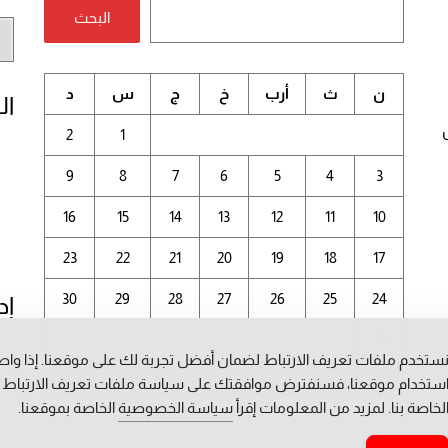
البحث
أر
الم
ن
ث
أرب
خ
ج
س
د
ال
2
1
9
8
7
6
5
4
3
16
15
14
13
12
11
10
23
22
21
20
19
18
17
30
29
28
27
26
25
24
إد
31
ستخدم ملفات تعريف الارتباط لضمان أفضل تجربة لك على موقعنا. إذا وا
أغسطس 2026
ستخدام موقعنا، فسنفترض موافقتك على سياسة ملفات تعريف الارتباط
لخاصة بنا. لمزيد من المعلومات إقرأ
سياسة الخصوصية
الخاصة بموقعنا.
« يوليو