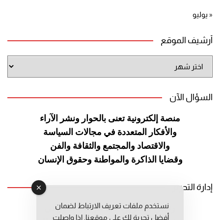
« يوليو
أرشيف الموقع
أرشيف
الموقع
السؤال الآن
منصة إلكترونية تعنى بالحوار ونشر
الآراء
والأفكار المتعددة في مجالات
السياسة
والاقتصاد والمجتمع والثقافة
والفن
وقضايا الذاكرة والمواطنة
وحقوق الإنسان
إدارة التحرير
نستخدم ملفات تعريف الارتباط لضمان
رئيس التحرير: عبد الرحيم التوراني
أفضل تجربة لك على موقعنا. إذا واصلت