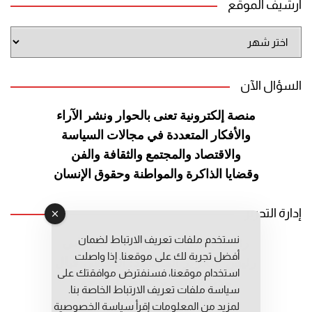
أرشيف الموقع
أرشيف
الموقع
السؤال الآن
منصة إلكترونية تعنى بالحوار ونشر
الآراء
والأفكار المتعددة في مجالات
السياسة
والاقتصاد والمجتمع والثقافة
والفن
وقضايا الذاكرة والمواطنة
وحقوق الإنسان
إدارة التحرير
نستخدم ملفات تعريف الارتباط لضمان
رئيس التحرير: عبد الرحيم التوراني
أفضل تجربة لك على موقعنا. إذا واصلت
رئيس التحرير المساعد: المعطي قبال
استخدام موقعنا، فسنفترض موافقتك على
مديرة التحرير: فاطمة حوحو
سياسة ملفات تعريف الارتباط الخاصة بنا.
لمزيد من المعلومات إقرأ
سياسة الخصوصية