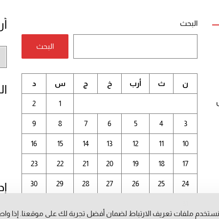
أر
البحث
البحث
أر
الم
ن
ث
أرب
خ
ج
س
د
ال
2
1
9
8
7
6
5
4
3
16
15
14
13
12
11
10
23
22
21
20
19
18
17
30
29
28
27
26
25
24
إد
31
ستخدم ملفات تعريف الارتباط لضمان أفضل تجربة لك على موقعنا. إذا وا