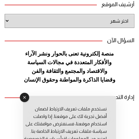
أرشيف الموقع
أرشيف
الموقع
السؤال الآن
منصة إلكترونية تعنى بالحوار ونشر
الآراء
والأفكار المتعددة في مجالات
السياسة
والاقتصاد والمجتمع والثقافة
والفن
وقضايا الذاكرة والمواطنة
وحقوق الإنسان
إدارة التحرير
نستخدم ملفات تعريف الارتباط لضمان
رئيس التحرير: عبد الرحيم التوراني
أفضل تجربة لك على موقعنا. إذا واصلت
رئيس التحرير المساعد: المعطي قبال
استخدام موقعنا، فسنفترض موافقتك على
مديرة التحرير: فاطمة حوحو
سياسة ملفات تعريف الارتباط الخاصة بنا.
لمزيد من المعلومات إقرأ
سياسة الخصوصية