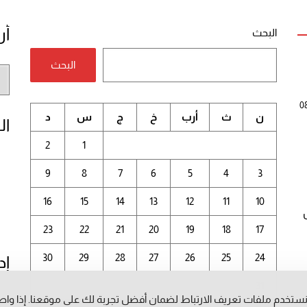
أر
البحث
البحث
أر
الم
0
ن
ث
أرب
خ
ج
س
د
ال
2
1
9
8
7
6
5
4
3
16
15
14
13
12
11
10
23
22
21
20
19
18
17
30
29
28
27
26
25
24
إد
31
ستخدم ملفات تعريف الارتباط لضمان أفضل تجربة لك على موقعنا. إذا وا