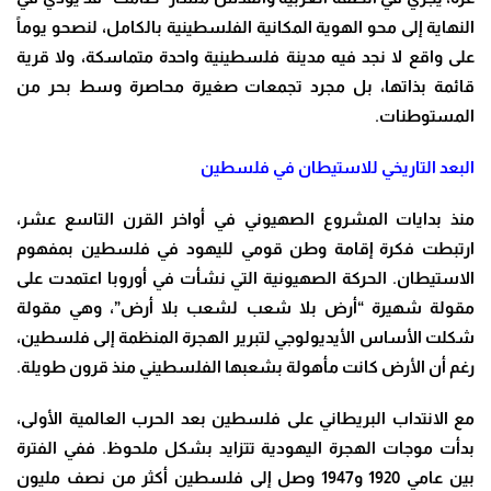
النهاية إلى محو الهوية المكانية الفلسطينية بالكامل، لنصحو يوماً
على واقع لا نجد فيه مدينة فلسطينية واحدة متماسكة، ولا قرية
قائمة بذاتها، بل مجرد تجمعات صغيرة محاصرة وسط بحر من
المستوطنات.
البعد التاريخي للاستيطان في فلسطين
منذ بدايات المشروع الصهيوني في أواخر القرن التاسع عشر،
ارتبطت فكرة إقامة وطن قومي لليهود في فلسطين بمفهوم
الاستيطان. الحركة الصهيونية التي نشأت في أوروبا اعتمدت على
مقولة شهيرة “أرض بلا شعب لشعب بلا أرض”، وهي مقولة
شكلت الأساس الأيديولوجي لتبرير الهجرة المنظمة إلى فلسطين،
رغم أن الأرض كانت مأهولة بشعبها الفلسطيني منذ قرون طويلة.
مع الانتداب البريطاني على فلسطين بعد الحرب العالمية الأولى،
بدأت موجات الهجرة اليهودية تتزايد بشكل ملحوظ. ففي الفترة
بين عامي 1920 و1947 وصل إلى فلسطين أكثر من نصف مليون