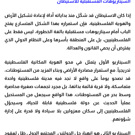
السيناريوهات المستقبلية للاستيطان
إذا كان الاستيطان قد شكّل منذ بداياته أداة لإعادة تشكيل الأرض
والهوية الفلسطينية، فإن استمراره بهذا الشكل المتسارع يفتح
الباب أمام سيناريوهات مستقبلية بالغة الخطورة، ليس فقط على
الفلسطينيين، بل على المنطقة بأسرها وعلى النظام الدولي الذي
يفترض أن يحمي القانون والعدالة.
السيناريو الأول يتمثل في محو الهوية المكانية الفلسطينية
تدريجياً. مع استمرار مصادرة الأراضي وبناء المزيد من المستوطنات،
قد نصحو يوماً على واقع لا نجد فيه مدينة فلسطينية واحدة
متماسكة، ولا قرية قائمة بذاتها، بل مجرد تجمعات صغيرة محاصرة
وسط بحر من المستوطنات. هذا الواقع سيجعل من المستحيل
عملياً الحديث عن دولة فلسطينية قابلة للحياة، وسيحوّل
الفلسطينيين إلى سكان معزولين بلا سيادة ولا قدرة على إدارة
شؤونهم.
السيناريو الثاني هو انهيار حل الدولتين. المجتمع الدولي ظل لعقود