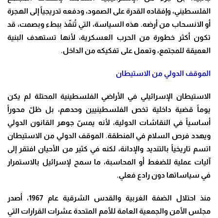
الفلسطيني، وإفقاده القدرة على الصمود، ودفعه تدريجياً إلى الهجرة
أو الانسحاب من أرضه. هذه السياسة، التي تُنفّذ ببطء وبصمت، قد
تكون أكثر خطورة من الحرب العسكرية، لأنها تستهدف البنية
العميقة للمجتمع، وتعمل على تفكيكه من الداخل.
الموقف الدولي من الاستيطان
الاستيطان الإسرائيلي في الأراضي الفلسطينية المحتلة لم يكن
يوماً قضية داخلية تخص الفلسطينيين وحدهم، بل ظلّ محوراً
أساسياً في النقاشات الدولية، لأنه يمسّ جوهر القانون الدولي
ويهدد فرص السلام في المنطقة. الموقف الدولي من الاستيطان
اتسم تاريخياً بالتنديد والإدانة، لكنه في كثير من الأحيان افتقر إلى
آليات عملية للضغط أو المحاسبة، ما سمح لإسرائيل بالاستمرار
في سياساتها دون رادع فعلي.
منذ احتلال الضفة الغربية والقدس الشرقية عام 1967، أصدر
مجلس الأمن والجمعية العامة للأمم المتحدة عشرات القرارات التي