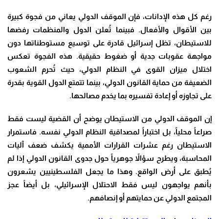
رغم كل هذه الإدانات، فإن الموقف الدولي يعاني من فجوة كبيرة
بين الأقوال والأفعال. فبينما تُعلن الدول والمنظمات رفضها
للاستيطان، تظل إسرائيل قادرة على توسيع مستوطناتها دون
مواجهة عقوبات جدية أو ضغوط حقيقية. هذه الفجوة تعكس
اختلال ميزان القوى في النظام الدولي، حيث تُحرم الشعوب
الضعيفة من حماية القانون الدولي، بينما تتمتع الدول القوية بقدرة
على تجاوزه أو إعادة تفسيره بما يخدم مصالحها.
إن الموقف الدولي من الاستيطان يوضح أن القضية ليست فقط
صراعاً محلياً، بل اختباراً لمصداقية النظام الدولي نفسه. فاستمرار
الاستيطان رغم عشرات القرارات الأممية يكشف ضعف آليات
المحاسبة، ويطرح سؤالاً جوهرياً حول جدوى القانون الدولي إذا لم
يُطبق على أرض الواقع. وهذا ما يجعل الفلسطينيين يشعرون
بأنهم يواجهون ليس فقط الاحتلال الإسرائيلي، بل أيضاً عجز
المجتمع الدولي عن حمايتهم أو إنصافهم.