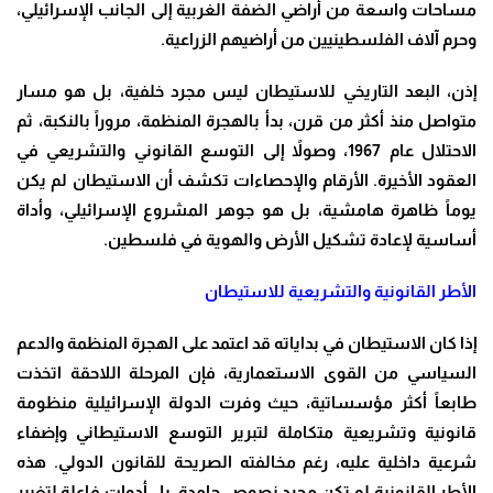
مساحات واسعة من أراضي الضفة الغربية إلى الجانب الإسرائيلي،
وحرم آلاف الفلسطينيين من أراضيهم الزراعية.
إذن، البعد التاريخي للاستيطان ليس مجرد خلفية، بل هو مسار
متواصل منذ أكثر من قرن، بدأ بالهجرة المنظمة، مروراً بالنكبة، ثم
الاحتلال عام 1967، وصولاً إلى التوسع القانوني والتشريعي في
العقود الأخيرة. الأرقام والإحصاءات تكشف أن الاستيطان لم يكن
يوماً ظاهرة هامشية، بل هو جوهر المشروع الإسرائيلي، وأداة
أساسية لإعادة تشكيل الأرض والهوية في فلسطين.
الأطر القانونية والتشريعية للاستيطان
إذا كان الاستيطان في بداياته قد اعتمد على الهجرة المنظمة والدعم
السياسي من القوى الاستعمارية، فإن المرحلة اللاحقة اتخذت
طابعاً أكثر مؤسساتية، حيث وفرت الدولة الإسرائيلية منظومة
قانونية وتشريعية متكاملة لتبرير التوسع الاستيطاني وإضفاء
شرعية داخلية عليه، رغم مخالفته الصريحة للقانون الدولي. هذه
الأطر القانونية لم تكن مجرد نصوص جامدة، بل أدوات فاعلة لتغيير