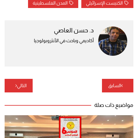
الكنيست الإسرائيلي
المدن الفلسطينية
د. حسن العاصي
أكاديمي وباحث في الأنثروبولوجيا
تصفّح
السابق
التالي
المقالات
مواضيع ذات صلة