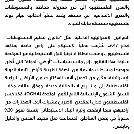
والمدن الفلسطينية إلى جزر معزولة محاطة بالمستوطنات
والطرق الالتفافية، في مشهد يهدد عملياً إمكانية قيام دولة
فلسطينية مستقلة قابلة للحياة.
القوانين الإسرائيلية الداخلية، مثل “قانون تنظيم المستوطنات”
لعام 2017، شرّعت عملياً الاستيلاء على أراضٍ خاصة يملكها
فلسطينيون، ومنحت غطاءً قانونياً للبؤر الاستيطانية غير المرخّصة
سابقاً. هذا القانون، إلى جانب سياسات “أراضي الدولة” التي تُعلن
بموجبها مساحات واسعة من الضفة الغربية كأراضٍ تابعة للدولة
الإسرائيلية، مكّن من تحويل آلاف الهكتارات من الأراضي الزراعية
الفلسطينية إلى مشاريع استيطانية جديدة. ووفق بيانات مكتب
تنسيق الشؤون الإنسانية التابع للأمم المتحدة (OCHA)، فقد خسر
الفلسطينيون خلال العقدين الأخيرين عشرات آلاف الهكتارات من
أراضيهم، فيما ارتفعت وتيرة البناء الاستيطاني بنسبة تفوق 20%
سنوياً في بعض المناطق الحساسة مثل محيط القدس والخليل
ونابلس.