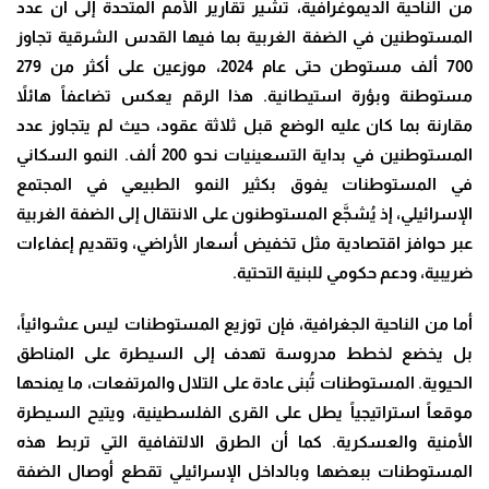
من الناحية الديموغرافية، تشير تقارير الأمم المتحدة إلى أن عدد
المستوطنين في الضفة الغربية بما فيها القدس الشرقية تجاوز
700 ألف مستوطن حتى عام 2024، موزعين على أكثر من 279
مستوطنة وبؤرة استيطانية. هذا الرقم يعكس تضاعفاً هائلاً
مقارنة بما كان عليه الوضع قبل ثلاثة عقود، حيث لم يتجاوز عدد
المستوطنين في بداية التسعينيات نحو 200 ألف. النمو السكاني
في المستوطنات يفوق بكثير النمو الطبيعي في المجتمع
الإسرائيلي، إذ يُشجَّع المستوطنون على الانتقال إلى الضفة الغربية
عبر حوافز اقتصادية مثل تخفيض أسعار الأراضي، وتقديم إعفاءات
ضريبية، ودعم حكومي للبنية التحتية.
أما من الناحية الجغرافية، فإن توزيع المستوطنات ليس عشوائياً،
بل يخضع لخطط مدروسة تهدف إلى السيطرة على المناطق
الحيوية. المستوطنات تُبنى عادة على التلال والمرتفعات، ما يمنحها
موقعاً استراتيجياً يطل على القرى الفلسطينية، ويتيح السيطرة
الأمنية والعسكرية. كما أن الطرق الالتفافية التي تربط هذه
المستوطنات ببعضها وبالداخل الإسرائيلي تقطع أوصال الضفة