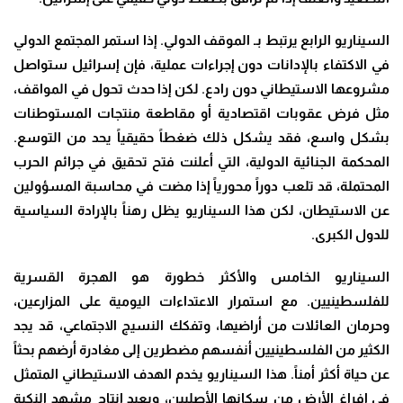
السيناريو الرابع يرتبط بـ الموقف الدولي. إذا استمر المجتمع الدولي
في الاكتفاء بالإدانات دون إجراءات عملية، فإن إسرائيل ستواصل
مشروعها الاستيطاني دون رادع. لكن إذا حدث تحول في المواقف،
مثل فرض عقوبات اقتصادية أو مقاطعة منتجات المستوطنات
بشكل واسع، فقد يشكل ذلك ضغطاً حقيقياً يحد من التوسع.
المحكمة الجنائية الدولية، التي أعلنت فتح تحقيق في جرائم الحرب
المحتملة، قد تلعب دوراً محورياً إذا مضت في محاسبة المسؤولين
عن الاستيطان، لكن هذا السيناريو يظل رهناً بالإرادة السياسية
للدول الكبرى.
السيناريو الخامس والأكثر خطورة هو الهجرة القسرية
للفلسطينيين. مع استمرار الاعتداءات اليومية على المزارعين،
وحرمان العائلات من أراضيها، وتفكك النسيج الاجتماعي، قد يجد
الكثير من الفلسطينيين أنفسهم مضطرين إلى مغادرة أرضهم بحثاً
عن حياة أكثر أمناً. هذا السيناريو يخدم الهدف الاستيطاني المتمثل
في إفراغ الأرض من سكانها الأصليين، ويعيد إنتاج مشهد النكبة