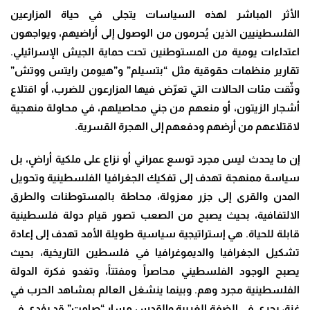
الأثر المباشر لهذه السياسات يتجلى في حياة المزارعين
الفلسطينيين الذين يُحرمون من الوصول إلى أراضيهم، ويواجهون
اعتداءات يومية من المستوطنين تحت حماية الجيش الإسرائيلي.
تقارير منظمات حقوقية مثل “بتسيلم” و”هيومن رايتس ووتش”
وثّقت مئات الحالات التي تعرّض فيها المزارعون للضرب، أو اقتلاع
أشجار الزيتون، أو منعهم من جني محاصيلهم، في محاولة منهجية
لاقتلاعهم من أرضهم ودفعهم إلى الهجرة القسرية.
إن ما يحدث ليس مجرد توسع عمراني أو نزاع على ملكية أراضٍ، بل
سياسة ممنهجة تهدف إلى تفكيك الجغرافيا الفلسطينية وتحويل
المدن والقرى إلى جزر معزولة، محاطة بالمستوطنات والطرق
الالتفافية، بحيث يصبح من الصعب تصور قيام دولة فلسطينية
قابلة للحياة. هي إستراتيجية سياسية طويلة الأمد تهدف إلى إعادة
تشكيل الجغرافيا والديموغرافيا في فلسطين التاريخية، بحيث
يصبح الوجود الفلسطيني محاصراً ومفتتاً، وتغدو فكرة الدولة
الفلسطينية مجرد وهم. وبينما ينشغل العالم بمشاهد الحرب في
غزة، يجري في الضفة الغربية والقدس مسار “صامت” قد يؤدي في