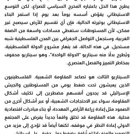
يطرح هذا الحل باعتباره المخرج السياسي للصراع، لكن التوسع
الاستيطاني يقوّض أسسه يوماً بعد يوم. إذا استمر البناء
الاستيطاني بوتيرته الحالية، فإن أي تقسيم للأرض سيصبح غير
ممكن، لأن المستوطنات ستغطي مساحات واسعة من الضفة
الغربية، وستجعل التواصل الجغرافي بين المدن الفلسطينية شبه
مستحيل. في هذه الحالة، قد ينهار مشروع الدولة الفلسطينية،
ويُطرح بدلاً منه سيناريو “الدولة الواحدة”، وهو سيناريو محفوف
بمخاطر التمييز والفصل العنصري.
السيناريو الثالث هو تصاعد المقاومة الشعبية. الفلسطينيون
الذين يعيشون تحت ضغط يومي من المستوطنين والجيش
الإسرائيلي قد يجدون أنفسهم مضطرين إلى تكثيف أشكال
المقاومة، سواء عبر الاحتجاجات الشعبية، أو عبر أشكال أخرى من
الصمود مثل إعادة زراعة الأراضي المهددة، أو بناء مبادرات اقتصادية
محلية. هذه المقاومة قد تخلق واقعاً جديداً يفرض على المجتمع
الدولي إعادة النظر في موقفه، لكنها أيضاً قد تؤدي إلى مزيد من
التصعيد والعنف إذا لم تُرافق بضغط دولي حقيقي على إسرائيل.