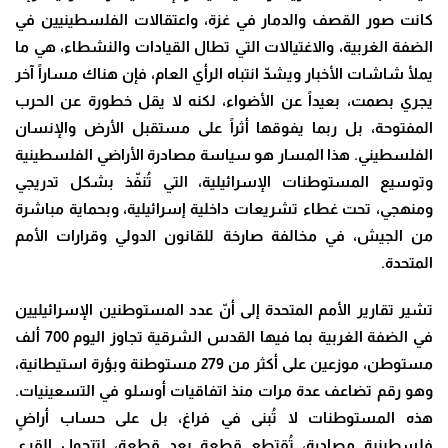
كانت صور القصف والدمار في غزة، واعتقالات الفلسطينيين في
الضفة الغربية، والاغتيالات التي تطال القيادات والنشطاء، هي ما
يملأ شاشات الأخبار ويشدّ انتباه الرأي العام، فإن هناك مساراً آخر
يجري بصمت، بعيداً عن الأضواء، لكنه لا يقل خطورة عن الحرب
المفتوحة، بل ربما يفوقها أثراً على مستقبل الأرض والإنسان
الفلسطيني. هذا المسار هو سياسة مصادرة الأراضي الفلسطينية
وتوسيع المستوطنات الإسرائيلية، التي تُنفّذ بشكل تدريجي
ومنهجي، تحت غطاء تشريعات داخلية إسرائيلية، وبحماية مباشرة
من الجيش، في مخالفة صارخة للقانون الدولي وقرارات الأمم
المتحدة.
تشير تقارير الأمم المتحدة إلى أنّ عدد المستوطنين الإسرائيليين
في الضفة الغربية بما فيها القدس الشرقية تجاوز اليوم 700 ألف
مستوطن، موزعين على أكثر من 279 مستوطنة وبؤرة استيطانية،
وهو رقم تضاعف عدة مرات منذ اتفاقيات أوسلو في التسعينيات.
هذه المستوطنات لا تُبنى في فراغ، بل على حساب أراضٍ
فلسطينية مصادرة، تُقتطع قطعة بعد قطعة، لتتحول القرى