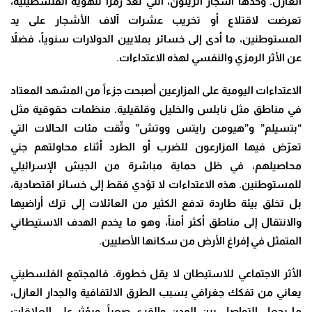
العازل. وحدها أشجار الزيتون، التي تُعد رمزاً للهوية الفلسطينية،
تعرضت لاقتلاع أو تخريب عشرات آلاف الأشجار على يد
المستوطنين، ما أدى إلى خسائر بملايين الدولارات سنوياً، فضلاً
عن الأثر الرمزي والنفسي لهذه الاعتداءات.
الاعتداءات اليومية على المزارعين أصبحت جزءاً من المشهد المعتاد
في مناطق مثل نابلس والخليل وقلقيلية. منظمات حقوقية مثل
“بتسيلم” و”هيومن رايتس ووتش” وثّقت مئات الحالات التي
تعرّض فيها المزارعون للضرب أو الطرد أثناء محاولتهم جني
محاصيلهم، في ظل حماية مباشرة من الجيش الإسرائيلي
للمستوطنين. هذه الاعتداءات لا تؤدي فقط إلى خسائر اقتصادية،
بل تخلق بيئة طاردة تدفع الكثير من العائلات إلى ترك أراضيها
والانتقال إلى مناطق أكثر أمناً، وهو ما يخدم الهدف الاستيطاني
المتمثل في إفراغ الأرض من سكانها الأصليين.
الأثر الاجتماعي للاستيطان لا يقل خطورة. فالمجتمع الفلسطيني
يعاني من تفكك جغرافي بسبب الطرق الالتفافية والجدار العازل،
ما يجعل التواصل بين المدن والقرى صعباً، ويؤثر على العلاقات