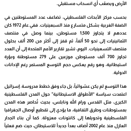
الأرض ويصعّب أي انسحاب مستقبلي.
بحسب مركز الأبحاث الفلسطيني، تضاعف عدد المستوطنين في
الضفة الغربية بشكل متسارع منذ السبعينيات. ففي عام 1972 كان
عددهم لا يتجاوز 1,500 مستوطن، بينما وصل في منتصف
الثمانينيات إلى نحو 50 ألفاً، ثم قفز إلى أكثر من 200 ألف بحلول
منتصف التسعينيات. اليوم، تشير تقارير الأمم المتحدة إلى أن العدد
تجاوز 700 ألف مستوطن موزعين على 279 مستوطنة وبؤرة
استيطانية، وهو رقم يعكس حجم التوسع المستمر رغم الإدانات
الدولية.
هذا التوسع لم يكن عشوائياً، بل جاء وفق خطط مدروسة. إسرائيل
اعتمدت سياسة “الأطواق الاستيطانية” حول المدن الفلسطينية
الكبرى، مثل القدس ورام الله ونابلس، بحيث تُحاصر هذه المدن
بمستوطنات وطرق التفافية، ما يؤدي إلى تقطيع أوصال الجغرافيا
الفلسطينية وتحويلها إلى كانتونات معزولة. كما أن بناء الجدار
العازل منذ عام 2002 أضاف بعداً جديداً للاستيطان، حيث ضم فعلياً