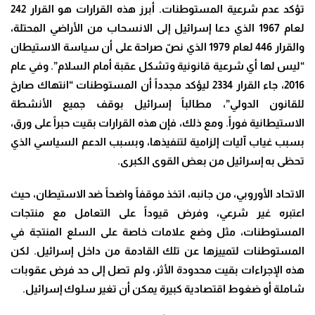
تؤكد عدم شرعية المستوطنات. أبرز هذه القرارات هو القرار 242
لعام 1967 الذي دعا إسرائيل إلى الانسحاب من الأراضي المحتلة،
والقرار 446 لعام 1979 الذي نصّ صراحة على أن سياسة الاستيطان
“ليس لها أي شرعية قانونية وتشكل عقبة أمام السلام”. وفي عام
2016، جاء القرار 2334 ليؤكد مجدداً أن المستوطنات “انتهاك صارخ
للقانون الدولي”، مطالباً إسرائيل بوقف جميع الأنشطة
الاستيطانية فوراً. ومع ذلك، فإن هذه القرارات بقيت حبراً على ورق،
بسبب غياب آليات إلزامية لتنفيذها، وبسبب الدعم السياسي الذي
تحظى به إسرائيل من بعض القوى الكبرى.
الاتحاد الأوروبي، من جانبه، اتخذ موقفاً واضحاً ضد الاستيطان، حيث
اعتبره غير شرعي، وفرض قيوداً على التعامل مع منتجات
المستوطنات، مثل وضع علامات خاصة على السلع المنتجة في
المستوطنات لتمييزها عن تلك القادمة من داخل إسرائيل. لكن
هذه الإجراءات بقيت محدودة الأثر، ولم تصل إلى حد فرض عقوبات
شاملة أو ضغوط اقتصادية كبيرة يمكن أن تغير سلوك إسرائيل.