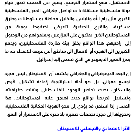
المستقبل. فمع استمرار التوسع، يصبح من الصعب تصور قيام
دولة فلسطينية مستقلة ذات تواصل جغرافي. المدن الفلسطينية
الكبرى مثل رام الله ونابلس والخليل محاطة بمستوطنات وطرق
عسكرية، والقرى الصغيرة تتعرض لضغوط يومية من
المستوطنين الذين يعتدون على المزارعين ويمنعونهم من الوصول
إلى أراضيهم. هذا الواقع يخلق بيئة طاردة للفلسطينيين، ويدفع
الكثيرين إلى الهجرة أو الانتقال إلى مناطق أقل عرضة للاعتداءات، ما
يعزز التغيير الديموغرافي الذي تسعى إليه إسرائيل.
إن البعد الديموغرافي والجغرافي يكشف أن الاستيطان ليس مجرد
توسع عمراني، بل هو أداة استراتيجية لإعادة تشكيل الأرض
والسكان، بحيث يُحاصر الوجود الفلسطيني ويُفتت جغرافيته،
ويُستبدل تدريجياً بواقع جديد تهيمن عليه المستوطنات. هذا
المسار، إذا استمر، قد يؤدي إلى محو الهوية المكانية الفلسطينية،
وتحويلها إلى مجرد تجمعات صغيرة بلا قدرة على الاستمرار أو النمو.
الأثر الاقتصادي والاجتماعي للاستيطان