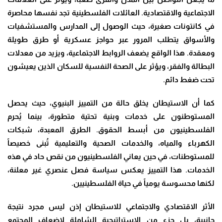
الاجتماعية والاقتصادية. العائلات الفلسطينية تجد نفسها محاصرة
في كانتونات صغيرة، حيث الوصول إلى المدارس والمستشفيات
والأسواق يتطلب المرور عبر حواجز عسكرية أو طرق طويلة
ومعقدة. هذا الواقع يضعف الروابط الاجتماعية، ويزيد من معدلات
البطالة والفقر، ويؤثر على الصحة النفسية للسكان الذين يعيشون
تحت ضغط دائم.
كما أن الاستيطان يخلق حالة من التمييز البنيوي، حيث يحصل
المستوطنون على خدمات وبنية تحتية متطورة، بينما يُحرم
الفلسطينيون من أبسط الحقوق. الطرق المعبدة، شبكات
الكهرباء والمياه، والخدمات الصحية والتعليمية تُبنى خصيصاً
للمستوطنات، في حين يعاني الفلسطينيون من نقص حاد في هذه
الخدمات. هذا التمييز يعكس سياسة فصل عنصري غير معلنة،
لكنها محسوسة يومياً في حياة الفلسطينيين.
الأثر الاقتصادي والاجتماعي للاستيطان إذن ليس مجرد نتيجة
جانبية، بل جزء من الإستراتيجية الشاملة لإضعاف المجتمع