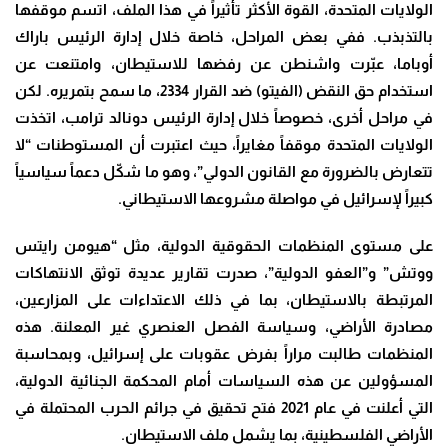
الولايات المتحدة، القوة الأكثر تأثيراً في هذا الملف، اتسم موقفها
بالتذبذب. ففي بعض المراحل، خاصة خلال إدارة الرئيس باراك
أوباما، عبّرت واشنطن عن رفضها للاستيطان، وامتنعت عن
استخدام حق النقض (الفيتو) ضد القرار 2334، ما سمح بتمريره. لكن
في مراحل أخرى، خصوصاً خلال إدارة الرئيس دونالد ترامب، اتخذت
الولايات المتحدة موقفاً مغايراً، حيث اعتبرت أن المستوطنات “لا
تتعارض بالضرورة مع القانون الدولي”، وهو ما شكّل دعماً سياسياً
كبيراً لإسرائيل في مواصلة مشروعها الاستيطاني.
على مستوى المنظمات الحقوقية الدولية، مثل “هيومن رايتس
ووتش” و”العفو الدولية”، صدرت تقارير عديدة توثق الانتهاكات
المرتبطة بالاستيطان، بما في ذلك الاعتداءات على المزارعين،
مصادرة الأراضي، وسياسة الفصل العنصري غير المعلنة. هذه
المنظمات طالبت مراراً بفرض عقوبات على إسرائيل، وبمحاسبة
المسؤولين عن هذه السياسات أمام المحكمة الجنائية الدولية،
التي أعلنت في عام 2021 فتح تحقيق في جرائم الحرب المحتملة في
الأراضي الفلسطينية، بما يشمل ملف الاستيطان.