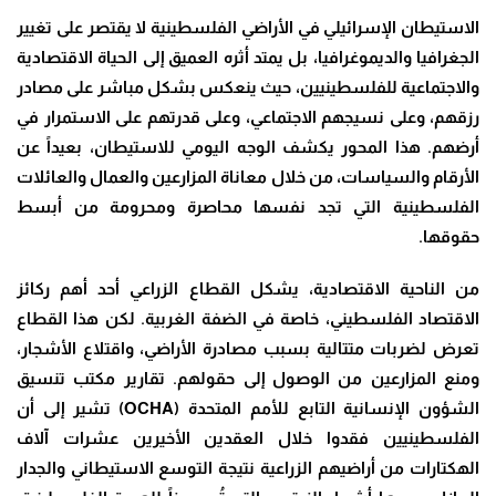
الاستيطان الإسرائيلي في الأراضي الفلسطينية لا يقتصر على تغيير
الجغرافيا والديموغرافيا، بل يمتد أثره العميق إلى الحياة الاقتصادية
والاجتماعية للفلسطينيين، حيث ينعكس بشكل مباشر على مصادر
رزقهم، وعلى نسيجهم الاجتماعي، وعلى قدرتهم على الاستمرار في
أرضهم. هذا المحور يكشف الوجه اليومي للاستيطان، بعيداً عن
الأرقام والسياسات، من خلال معاناة المزارعين والعمال والعائلات
الفلسطينية التي تجد نفسها محاصرة ومحرومة من أبسط
حقوقها.
من الناحية الاقتصادية، يشكل القطاع الزراعي أحد أهم ركائز
الاقتصاد الفلسطيني، خاصة في الضفة الغربية. لكن هذا القطاع
تعرض لضربات متتالية بسبب مصادرة الأراضي، واقتلاع الأشجار،
ومنع المزارعين من الوصول إلى حقولهم. تقارير مكتب تنسيق
الشؤون الإنسانية التابع للأمم المتحدة (OCHA) تشير إلى أن
الفلسطينيين فقدوا خلال العقدين الأخيرين عشرات آلاف
الهكتارات من أراضيهم الزراعية نتيجة التوسع الاستيطاني والجدار