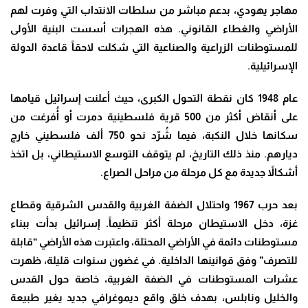
مهاجر يهودي، بدعم مباشر من سلطات الانتداب التي وفرت لهم
الأراضي والغطاء القانوني. هذه الهجرات أسست البنية الأولى
للمستوطنات الزراعية والصناعية التي شكلت لاحقاً قاعدة الدولة
الإسرائيلية.
عام 1948 كان نقطة التحول الكبرى، حيث أعلنت إسرائيل قيامها
على أنقاض أكثر من 500 قرية فلسطينية دمرت أو أُفرغت من
سكانها خلال النكبة، فيما شُرّد نحو 750 ألف فلسطيني خارج
ديارهم. منذ ذلك التاريخ، لم يتوقف التوسع الاستيطاني، بل اتخذ
أشكالاً جديدة مع كل مرحلة من مراحل الصراع.
بعد حرب 1967 واحتلال الضفة الغربية والقدس الشرقية وقطاع
غزة، دخل الاستيطان مرحلة أكثر تنظيماً. إسرائيل بدأت ببناء
مستوطنات دائمة في الأراضي المحتلة، واعتبرت هذه الأراضي “قابلة
للتصرف” وفق قوانينها الداخلية. في غضون سنوات قليلة، ظهرت
عشرات المستوطنات في الضفة الغربية، خاصة حول القدس
والخليل ونابلس، بهدف خلق واقع ديموغرافي جديد يغير طبيعة