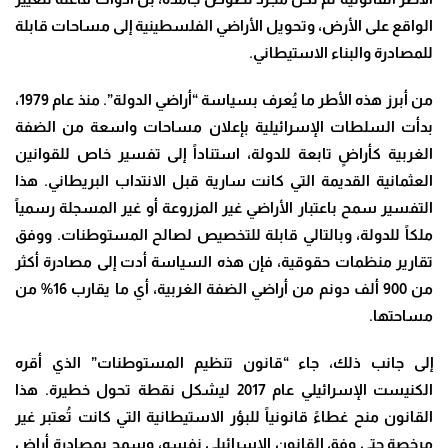
الواقع على الأرض، وتحويل الأراضي الفلسطينية إلى مساحات قابلة
للمصادرة والبناء الاستيطاني.
من أبرز هذه الأطر ما يُعرف بسياسة “أراضي الدولة”. منذ عام 1979،
بدأت السلطات الإسرائيلية بإعلان مساحات واسعة من الضفة
الغربية كأراضٍ تابعة للدولة، استناداً إلى تفسير خاص للقوانين
العثمانية القديمة التي كانت سارية قبل الانتداب البريطاني. هذا
التفسير سمح باعتبار الأراضي غير المزروعة أو غير المسجلة رسمياً
ملكاً للدولة، وبالتالي قابلة للتخصيص لصالح المستوطنات. ووفق
تقارير منظمات حقوقية، فإن هذه السياسة أدت إلى مصادرة أكثر
من 900 ألف دونم من أراضي الضفة الغربية، أي ما يقارب 16% من
مساحتها.
إلى جانب ذلك، جاء “قانون تنظيم المستوطنات” الذي أقره
الكنيست الإسرائيلي عام 2017 ليشكل نقطة تحول خطيرة. هذا
القانون منح غطاءً قانونياً للبؤر الاستيطانية التي كانت تُعتبر غير
مرخصة حتى وفق القانون الإسرائيلي نفسه، وسمح بمصادرة أراضٍ