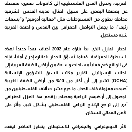
الغربية، وتحول المدن الفلسطينية إلى كانتونات صغيرة منفصلة
عن بعضها البعض. على سبيل المثال، مدينة القدس الشرقية
محاطة بطوق من المستوطنات مثل “معاليه أدوميم” و”بسغات
زئيف”، ما يجعل التواصل الجغرافي بين القدس والضفة الغربية
شبه مستحيل.
الجدار العازل الذي بدأ بناؤه عام 2002 أضاف بعداً جديداً لهذه
السيطرة الجغرافية. فبينما يُسوَّق الجدار باعتباره إجراءً أمنياً، فإنه
في الواقع ضم فعلياً مساحات واسعة من أراضي الضفة الغربية إلى
الجانب الإسرائيلي. تقارير مكتب تنسيق الشؤون الإنسانية
(OCHA) تشير إلى أن أكثر من 10% من أراضي الضفة الغربية
أصبحت معزولة خلف الجدار، ما حرم عشرات آلاف الفلسطينيين من
الوصول إلى أراضيهم الزراعية ومصادر رزقهم. هذا العزل الجغرافي
أدى إلى تراجع الإنتاج الزراعي الفلسطيني بشكل كبير، وأثر على
الأمن الغذائي للسكان.
الأثر الديموغرافي والجغرافي للاستيطان يتجاوز الحاضر ليهدد