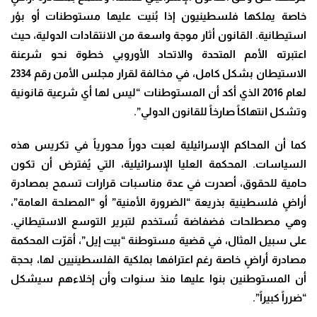
خاصة يملكها فلسطينيون إذا بُنيت عليها مستوطنات أو بؤر
استيطانية. القانون أثار موجة واسعة من الانتقادات الدولية، حيث
اعتبرته الأمم المتحدة والاتحاد الأوروبي خطوة نحو شرعنة
الاستيطان بشكل كامل، في مخالفة لقرار مجلس الأمن رقم 2334
لعام 2016 الذي أكد أن المستوطنات “ليس لها أي شرعية قانونية
وتشكل انتهاكاً صارخاً للقانون الدولي”.
كما أن المحاكم الإسرائيلية لعبت دوراً محورياً في تكريس هذه
السياسات. المحكمة العليا الإسرائيلية، التي يُفترض أن تكون
حامية للحقوق، أصدرت في عدة مناسبات قرارات تسمح بمصادرة
أراضٍ فلسطينية بذريعة “الضرورة الأمنية” أو “المصلحة العامة”،
وهي مصطلحات فضفاضة تُستخدم لتبرير التوسع الاستيطاني.
على سبيل المثال، في قضية مستوطنة “بيت إيل”، أقرّت المحكمة
مصادرة أراضٍ خاصة رغم اعترافها بملكية الفلسطينيين لها، بحجة
أن المستوطنين بنوا عليها منذ سنوات وأن إخلاءهم سيشكل
“ضرراً كبيراً”.