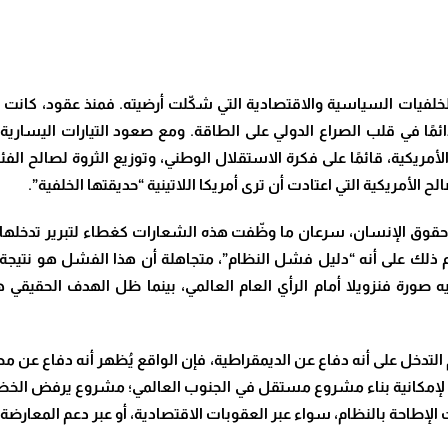
الخلفيات السياسية والاقتصادية التي شكّلت أرضيته. فمنذ عقود، كانت ف
ها دائمًا في قلب الصراع الدولي على الطاقة. ومع صعود التيارات الي
 الأمريكية، قائمًا على فكرة الاستقلال الوطني، وتوزيع الثروة لصالح ا
ح الأمريكية التي اعتادت أن ترى أمريكا اللاتينية “حديقتها الخلفية”.
 وحقوق الإنسان، سرعان ما وظّفت هذه الشعارات كغطاء لتبرير تدخلها 
ّم ذلك على أنه “دليل فشل النظام”، متجاهلة أن هذا الفشل هو نتيج
 صورة فنزويلا أمام الرأي العام العالمي، بينما ظل الهدف الحقيقي 
 التدخل على أنه دفاع عن الديمقراطية، فإن الواقع يُظهر أنه دفاع عن مص
ا لإمكانية بناء مشروع مستقل في الجنوب العالمي؛ مشروع يرفض الخض
 الإطاحة بالنظام، سواء عبر العقوبات الاقتصادية، أو عبر دعم المعارضة ا