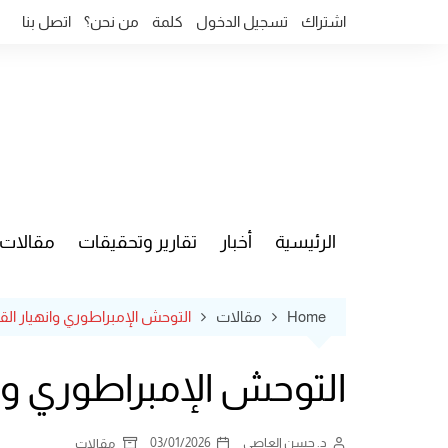
Ski
اشتراك
تسجيل الدخول
كلمة
من نحن؟
اتصل بنا
t
conten
الرئيسية
أخبار
تقارير وتحقيقات
مقالات
قضايا وآ
Home
مقالات
التوحش الإمبراطوري وانهيار الق
التوحش الإمبراطوري وان
د. حسن العاصي
03/01/2026
مقالات