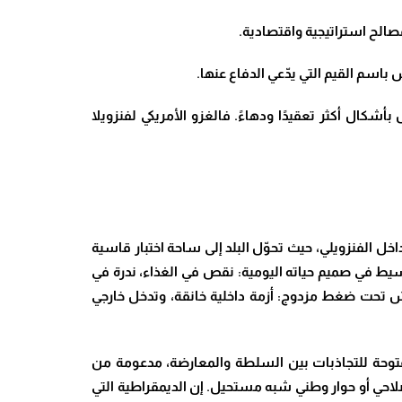
الح استراتيجية واقتصادية.
سم القيم التي يدّعي الدفاع عنها.
كال أكثر تعقيدًا ودهاءً. فالغزو الأمريكي لفنزويلا
 الفنزويلي، حيث تحوّل البلد إلى ساحة اختبار قاسية
يط في صميم حياته اليومية: نقص في الغذاء، ندرة في
يش تحت ضغط مزدوج: أزمة داخلية خانقة، وتدخل خارجي
فتوحة للتجاذبات بين السلطة والمعارضة، مدعومة من
لاحي أو حوار وطني شبه مستحيل. إن الديمقراطية التي