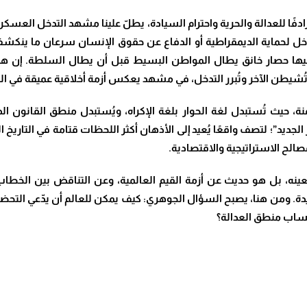
فًا للعدالة والحرية واحترام السيادة، يطلّ علينا مشهد التدخل العسكري 
دخل لحماية الديمقراطية أو الدفاع عن حقوق الإنسان سرعان ما ين
عليها حصار خانق يطال المواطن البسيط قبل أن يطال السلطة. إن هذ
ُشيطن الآخر وتُبرر التدخل، في مشهد يعكس أزمة أخلاقية عميقة في الن
منة، حيث تُستبدل لغة الحوار بلغة الإكراه، ويُستبدل منطق القانون 
الجديد”؛ لتصف واقعًا يُعيد إلى الأذهان أكثر اللحظات قتامة في التاريخ
صالح الاستراتيجية والاقتصادية.
ينه، بل هو حديث عن أزمة القيم العالمية، وعن التناقض بين الخطاب ا
ديدة. ومن هنا، يصبح السؤال الجوهري: كيف يمكن للعالم أن يدّعي التح
ساب منطق العدالة؟