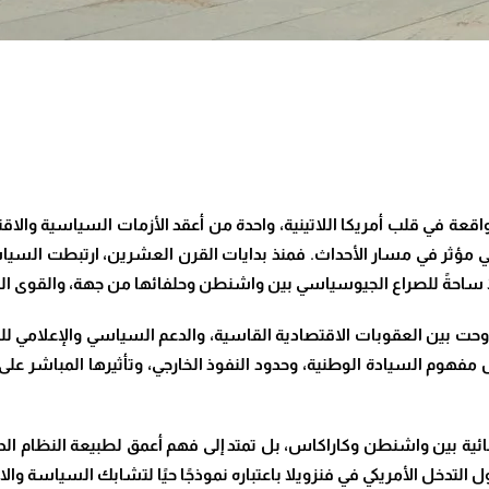
عة في قلب أمريكا اللاتينية، واحدة من أعقد الأزمات السياسية والاقتصا
رجي مؤثر في مسار الأحداث. فمنذ بدايات القرن العشرين، ارتبطت السي
ا ساحةً للصراع الجيوسياسي بين واشنطن وحلفائها من جهة، والقوى ال
تراوحت بين العقوبات الاقتصادية القاسية، والدعم السياسي والإعلامي لل
 مفهوم السيادة الوطنية، وحدود النفوذ الخارجي، وتأثيرها المباشر على 
نائية بين واشنطن وكاراكاس، بل تمتد إلى فهم أعمق لطبيعة النظام الد
ل التدخل الأمريكي في فنزويلا باعتباره نموذجًا حيًا لتشابك السياسة والا