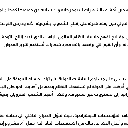
، حين تُكشف الشعارات الديمقراطية والإنسانية عن حقيقتها كغطاء لمص
ولي حين يفقد قدرته على إقناع الشعوب بشرعيته، لأنه يمارس التوحش با
يح لفهم طبيعة النظام العالمي الراهن، الذي يُعيد إنتاج التوحش بأش
ته، وأن القيم التي يرفعها باتت مجرد شعارات تُستخدم لتبرير العدوان.
ياسي على مستوى العلاقات الدولية، بل ترك بصماته العميقة على الداخل
ي فُرضت على الدولة لم تستهدف النظام وحده، بل أصابت المواطن البس
الشرائية إلى مستويات غير مسبوقة. وهكذا، أصبح الشعب الفنزويلي يع
عاف المؤسسات الديمقراطية، حيث تحوّل الصراع الداخلي إلى ساحة م
ة، وأدخل البلاد في حالة من الاستقطاب الحاد الذي جعل أي مشروع إص