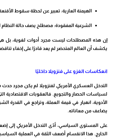
الهيمنة العارية: تعبير عن لحظة سقوط الأقنعة
الشرعية المفقودة: مصطلح يصف حالة النظام الد
إن هذه المصطلحات ليست مجرد أدوات لغوية، بل هي مفات
يكشف أن العالم المتحضر لم يعد قادرًا على إخفاء تناقضا
انعكاسات الغزو على فنزويلا داخليًا
التدخل العسكري الأمريكي لفنزويلا لم يكن مجرد حدث س
لسياسات الحصار والتجويع. فالعقوبات الاقتصادية الت
الأدوية، انهيار في قيمة العملة، وتراجع في القدرة 
يضاعف من معاناته.
على المستوى السياسي، أدّى التدخل الأمريكي إلى إض
الخارج. هذا الانقسام أضعف الثقة في العملية السياسي