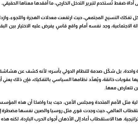
ى أداة ضغط تُستخدم لتبرير التدخل الخارجي، ما أفقدها معناها الحقيقي.
 تفكك النسيج المجتمعي، حيث ارتفعت معدلات الهجرة واللجوء، وازدا
لاجتماعية، وجد نفسه أمام واقع قاسٍ يفرض عليه الاختيار بين البقاء 
 واحدة، بل شكّل صدمة للنظام الدولي بأسره؛ لأنه كشف عن هشاشة ال
ا عقوبات خانقة، ويُهدَّد نظامها السياسي بالتفكيك، فإن ذلك يعني أن 
ين تتعارض معها.
لية مثل الأمم المتحدة ومجلس الأمن، حيث بدا واضحًا أن هذه المؤسس
الاستقطاب العالمي، حيث وجدت قوى مثل روسيا والصين نفسها مضطرة إلى
تيجية. هذا الاستقطاب أعاد إلى الأذهان أجواء الحرب الباردة، لكنه هذه الم