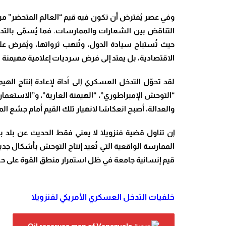
وفي عصر يُفترض أن تكون فيه قيم “العالم المتحضر” مراد
التناقض بين الشعارات والممارسات. فما يُسمّى بالت
حيث تُستباح سيادة الدول، وتُنهب ثرواتها، ويُفرض 
الاقتصادية، بل يمتد إلى فرض سرديات إعلامية مهيمنة ت
لقد تحوّل التدخل العسكري إلى أداة لإعادة إنتاج الهي
“التوحش الإمبراطوري”، “الهيمنة العارية”، و”الاستعمار 
والعدالة، أصبح انعكاسًا لانهيار تلك القيم أمام جشع الم
إن تناول قضية فنزويلا لا يعني فقط الحديث عن بلد بع
الممارسة الواقعية التي تُعيد إنتاج التوحش بأشكال ج
قيم إنسانية جامعة في ظل استمرار منطق القوة على ح
خلفيات التدخل العسكري الأمريكي لفنزويلا