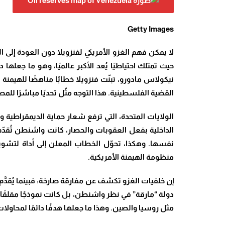
Getty Images
لا يمكن فهم الغزو الأمريكي لفنزويلا دون العودة إلى 
حيث تمتلك احتياطيًا يُعد الأكبر عالميًا، وهو ما جعل
نيكولاس مادورو، تبنّت فنزويلا خطابًا مناهضًا للهيمنة
القضية الفلسطينية. هذا التوجه مثّل تحديًا مباشرًا للمصال
الولايات المتحدة، التي ترفع شعار حماية الديمقراطية
الداخلية بفعل العقوبات والحصار، كانت واشنطن تُقد
نفسها. وهكذا، تحوّل الخطاب المعلن إلى أداة لتشويه
منظومة الهيمنة الأمريكية.
إن خلفيات الغزو تكشف عن مفارقة صارخة: فبينما يُقدَّم
دولة “مارقة” في نظر واشنطن، بل كانت نموذجًا مقلقً
مثل روسيا والصين. وهذا ما جعلها هدفًا دائمًا لمحاولات