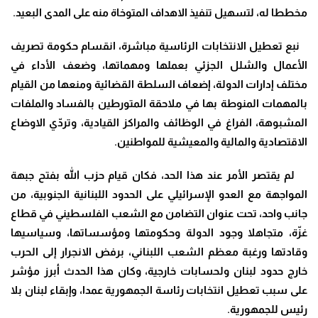
مخططا له، لتسهيل تنفيذ الاهداف المتوخاة منه على المدى البعيد.
نبع تعطيل الانتخابات الرئاسية مباشرة، انقسام حكومة تصريف
الأعمال والشلل الجزئي بعملها ومهماتها، وضعف الأداء في
مختلف إدارات الدولة، إضعاف السلطة القضائية ومنعها من القيام
بالمهمات المنوطة بها في ملاحقة المتورطين بالفساد والملفات
المشبوهة، الفراغ في الوظائف والمراكز القيادية، وتردّي الاوضاع
الاقتصادية والمالية والمعيشية للمواطنين.
‎ لم يقتصر الأمر عند هذا الحد، فكان قيام حزب الله بفتح جبهة
المواجهة مع العدو الإسرائيلي على الحدود اللبنانية الجنوبية، من
جانب واحد، تحت عنوان التضامن مع الشعب الفلسطيني في قطاع
غزّة، متجاهلا وجود الدولة وحكومتها ومؤسساتها، وسياسيها
وقادتها ورغبة معظم الشعب اللبناني، برفض الانجرار إلى الحرب
خارج حدود لبنان ولحسابات خارجية، وكان هذا الحدث أبرز مؤشر
على سبب تعطيل انتخابات رئاسة الجمهورية عمدا، وإبقاء لبنان بلا
رئيس للجمهورية.