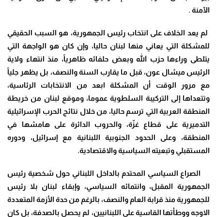
الآمنة .
‎ لم يعد الخلاف على انتخاب رئيس الجمهورية، هو السبب الحقيقي
للمشكلة التي يعاني منها لبنان حاليا، وإن كان هو الواجهة التي
يتلطى وراءها حزب الله وبعض حلفائه ظاهرياً، منذ انتهاء ولاية
الرئيس ميشال عون، قبل ما يقارب السنة والنصف، بل يظهر جلياً
مع مرور الوقت أن المشكلة ابعد من الانتخابات الرئاسية،
وتتعداها إلى التركيبة السلطوية عموما، وموقع لبنان من خريطة
المنطقة العربية التي ترسم حاليا، من خلال نتائج الحرب الإسرائيلية
التدميرية على قطاع غزّة، والحروب الدائرة على هامشها في
المنطقة، وعلى الحدود الجنوبية اللبنانية مع إسرائيل، ودوره
المستقبلي وتبعيته السياسية والاقتصادية.
‎ الصراع السياسي المحتدم بالداخل اللبناني حول شخصية رئيس
الجمهورية المقبل، وانتمائه السياسي، وإبقاء لبنان بلا رئيس
للجمهورية منذ قرابة العام والنصف، بالرغم من حدة الأزمة المتعددة
الاوجه ووطأتها القاسية على اللبنانيين، لم يحصل بالصدفة، بل كان