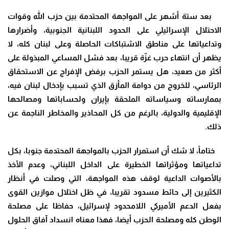
بعد ستة أشهر على المواجهة المحتدمة بين حزب الله وقوات
الاحتلال الإسرائيلي على الحدود اللبنانية الجنوبية، وأضرارها
وتداعياتها على مناطق الاشتباكات الحاصلة وعلى لبنان كله، لا
يظهر أن انتهاء حرب غزّة قريبا، بعد فشل المساعي المبذولة على
أكثر من صعيد، هل يستمر الحزب برفض الإفراج عن الاستحقاق
الرئاسي، للخروج من دوامة المأزق الذي تسبب بإدخال لبنان فيه،
بممارساته وسياساته الملحقة بإيران ولحساباتها ومصالحها
الإقليمية والدولية، بالرغم من كل المحاذير والمخاطر الناجمة عن
ذلك.
‎ ختاماً، لا شك أن استمرار الحزب بالمواجهة المحتدمة جنوبا، بكل
تداعياتها ومؤثراتها الخطيرة على الداخل اللبناني، وعدم الأخذ
بالأصوات الداعية لوقف هذه المواجهة، التي وصلت في أنظار
الكثيرين إلى حائط مسدود تقريبا، في ظل اختلال موازين القوى
بفعل الدعم الأميركي اللامحدود لإسرائيل، حفاظا على مصلحة
الوطن كله ومصلحة الحزب أيضا، فهذا معناه انسداد آفاق الحلول