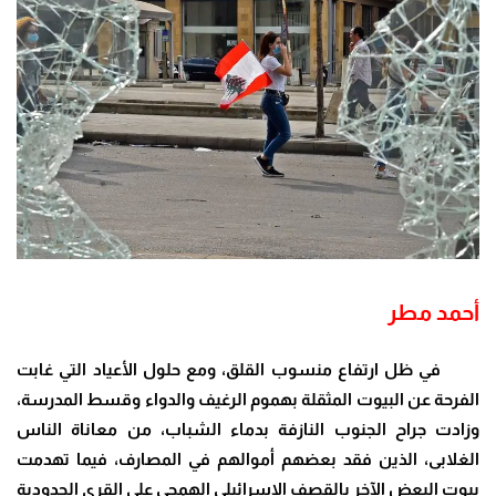
أحمد مطر
في ظل ارتفاع منسوب القلق، ومع حلول الأعياد التي غابت
الفرحة عن البيوت المثقلة بهموم الرغيف والدواء وقسط المدرسة،
وزادت جراح الجنوب النازفة بدماء الشباب، من معاناة الناس
الغلابى، الذين فقد بعضهم أموالهم في المصارف، فيما تهدمت
بيوت البعض الآخر بالقصف الإسرائيلي الهمجي على القرى الحدودية