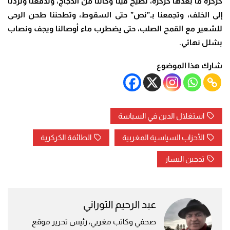
كركرة ما بعدها كركرة، تصيح فينا وكاننا من الدجاج، وتدفعنا وتردنا
إلى الخلف، وتجمعنا بـ”نص” حتى السقوط، وتطحننا طحن الرحى
للشعير مع القمح الصلب، حتى يضطرب ماء أوصالنا ويجف ونصاب
بشلل نهائي.
شارك هذا الموضوع
استغلال الدين في السياسة
الأحزاب السياسية المغربية
الطائفة الكركرية
تدجين اليسار
عبد الرحيم التوراني
صحفي وكاتب مغربي، رئيس تحرير موقع