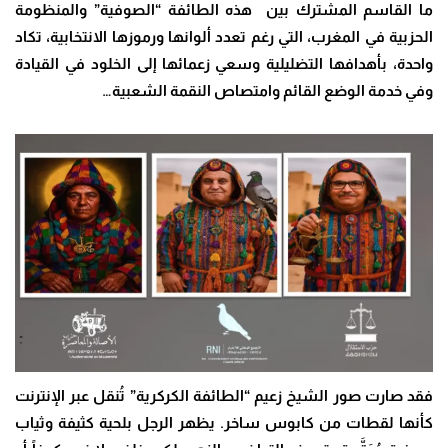
ما القاسم المشترك بين هذه الطائفة “الصوفية” والمنظومة
الحزبية في المغرب، التي رغم تعدد ألوانها ورموزها الانتخابية، تكاد
واحدة، بأهدافها التضليلية وسعي زعمائها إلى الخلود في القيادة
وفي خدمة الوضع القائم وامتصاص النقمة الشعبية…
فقد صارت صور الشيخ زعيم “الطائفة الكركرية” تُنقل عبر الإنترنت
كأنها لقطات من كابوس ساخر. يظهر الرجل بلحية كثيفة وثياب