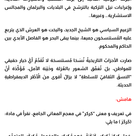
وإغراءات نيل التزكية بالترشح في البلديات والبرلمان والمجالس
الاستشارية… وغيرها..
الزعيم السياسي هو الشيخ الجديد، واليخت هو العرش الذي يتربع
عليه المُستنسخون جميعا، بينما يبقى البحر هو الفاصل الأبدي بين
الحاكم والمحكوم.
صارت الأحزابُ التاريخيةُ نُسَخا مُستنسخة لا تُقَدِّمُ أيَّ خيار حقيقي
للمواطنِ، بلْ تُعَمِّق الشعور بالعُزلة وخَيْبَة الأمل، مُؤَكِّدَة أنَّ
“النسقَ الثقافيّ للسلطةِ” لا يزالُ أقوى منْ الأُطُر الديمقراطيةِ
الحديثة.
هامش:
في تعريف و معنى “كركر” في معجم المعاني الجامع، نقرأ في مادة:
(كَركَرَ
)
ما يلي:
فعل
كركرَ يُكركر ، كَرْكَرَةً ، فهو مُكركِر، والمفعول مُكركَر-
للمتعدِّي