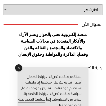
أرشيف
الموقع
السؤال الآن
منصة إلكترونية تعنى بالحوار ونشر
الآراء
والأفكار المتعددة في مجالات
السياسة
والاقتصاد والمجتمع والثقافة
والفن
وقضايا الذاكرة والمواطنة
وحقوق الإنسان
إدارة التحرير
نستخدم ملفات تعريف الارتباط لضمان
رئيس التحرير: عبد الرحيم التوراني
أفضل تجربة لك على موقعنا. إذا واصلت
رئيس التحرير المساعد: المعطي قبال
استخدام موقعنا، فسنفترض موافقتك على
مديرة التحرير: فاطمة حوحو
سياسة ملفات تعريف الارتباط الخاصة بنا.
لمزيد من المعلومات إقرأ
سياسة الخصوصية
الخاصة بموقعنا.