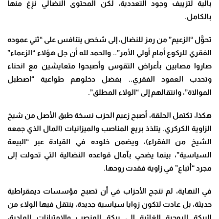
بالية لتزييف وجود التعددية، لكن المحتوى النضالي نُزِعَ منها
بالكامل.
تحوَّل “الزعيم” من رمز للنضال، إلى شخص يتنافس على “ثني عموده
الفقري للركوع أمام أولي الأمر”.. والحمد لله أن جل هؤلاء “الزعماء”
صاروا مصابين بأعراض التقوس وأصبحوا متعايشين مع انحناء
وتحدب العمود الفقري..
بفضل دخلوهم طواعية “اصطبل
الموالاة”، وانتقالهم إلى “الولاء المطلق”.
هكذا، تكتمل الحلقة، أصبح زعيم الحزب نسخة طبق الأصل من شيخ
الزاوية الكركري. يتلذذ بريع المناصب والميزانيات (المال الذي جمعه
الشيخ من الفقراء)، ويضمن خلوده في القيادة عبر “البيعة
السياسية”، بينما يضحي بآمال قواعده النضالية التي تحولت إلى
مجرد “أتباع” في زاوية فقدت روحها.
في النهاية، لم تنجح الأحزاب في أن تصبح مؤسسات ديمقراطية
حديثة، بل عادت لتكون زوايا سياسية جديدة، ينتقل فيها الولاء من
البركة الروحية الغائبة إلى بركة المنصب والامتيازات المادية،