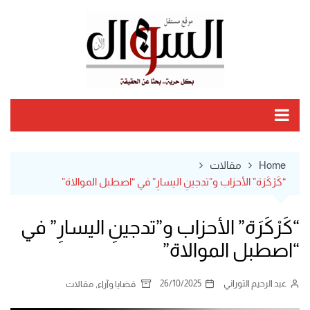
Ski
t
conten
Home
مقالات
“كَرْكَرَة” الأحزاب و”تدجينِ اليسارِ” في “اصطبل الموالاة”
“كَرْكَرَة” الأحزاب و”تدجينِ اليسارِ” في
“اصطبل الموالاة”
عبد الرحيم التوراني
26/10/2025
,
قضايا وآراء
مقالات