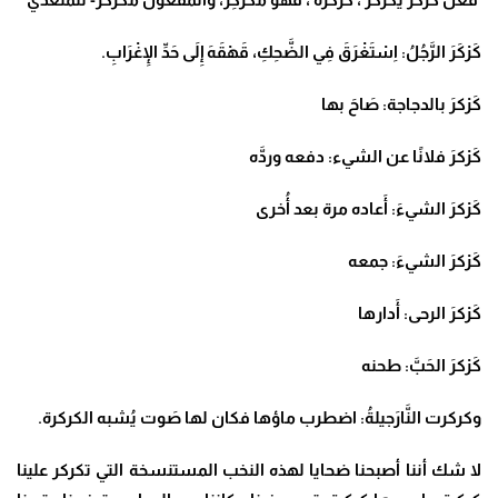
كَرْكَرَ الرَّجُلُ: اِسْتَغْرَقَ فِي الضَّحِكِ، قَهْقَهَ إِلَى حَدِّ الإِغْرَابِ.
كَرْكرَ بالدجاجة: صَاحَ بها
كَرْكرَ فلانًا عن الشيء: دفعه وردَّه
كَرْكرَ الشيءَ: أَعاده مرة بعد أُخرى
كَرْكرَ الشيءَ: جمعه
كَرْكرَ الرحى: أَدارها
كَرْكرَ الحَبَّ: طحنه
وكركرت النَّارَجيلةُ: اضطرب ماؤها فكان لها صَوت يُشبه الكركرة.
لا شك أننا أصبحنا ضحايا لهذه النخب المستنسخة التي تكركر علينا