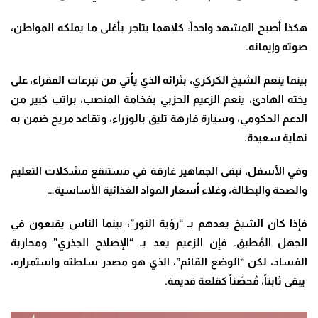
هكذا أصبح المشهد واحداً: كلاهما يتاجر بأغلى ما يملكه المواطن،
صوته وإيمانه.
بينما ينعم الشيخ الكركري، بثرائه الذي يأتي من تبرعات الفقراء، على
يخته الهادئ، ينعم الزعيم الحزبي بفخامة المنصب، براتب كبير من
الدعم الحكومي، وسيارة فارهة تليق بالوزراء، وتقاعد مريح ضمن به
نهاية سعيدة.
وفي الأسفل، تبقى الجماهير غارقة في مستنقع مشكلات التعليم
والصحة والبطالة، وغلاء أسعار المواد الغذائية الأساسية…
فإذا كان الشيخ يعدهم بـ “رؤية النور”، بينما الناس يقبعون في
الجهل المُطبق. فإن الزعيم يعد بـ “الإصلاح الجذري” ومحاربة
الفساد، لكن “الوضع القائم”، الذي هو مصدر سلطته واستمراره،
يبقى ثابتاً، مُحصَّناً كقلعة قديمة.