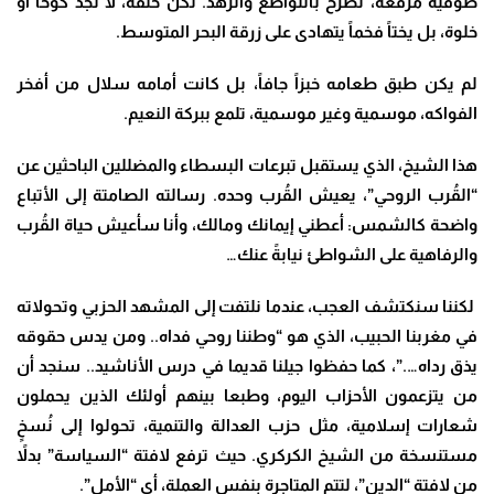
صوفية مُرَقَّعة، تصرخ بالتواضع والزهد. لكن خلفه، لا نجد كوخاً أو
خلوة، بل يختاً فخماً يتهادى على زرقة البحر المتوسط.
لم يكن طبق طعامه خبزاً جافاً، بل كانت أمامه سلال من أفخر
الفواكه، موسمية وغير موسمية، تلمع ببركة النعيم.
هذا الشيخ، الذي يستقبل تبرعات البسطاء والمضللين الباحثين عن
“القُرب الروحي”، يعيش القُرب وحده. رسالته الصامتة إلى الأتباع
واضحة كالشمس: أعطني إيمانك ومالك، وأنا سأعيش حياة القُرب
والرفاهية على الشواطئ نيابةً عنك…
لكننا سنكتشف العجب، عندما نلتفت إلى المشهد الحزبي وتحولاته
في مغربنا الحبيب، الذي هو “وطننا روحي فداه.. ومن يدس حقوقه
يذق رداه….”، كما حفظوا جيلنا قديما في درس الأناشيد..
سنجد أن
من يتزعمون الأحزاب اليوم، وطبعا بينهم أولئك الذين يحملون
شعارات إسلامية، مثل حزب العدالة والتنمية، تحولوا إلى نُسخٍ
مستنسخة من الشيخ الكركري. حيث ترفع لافتة “السياسة” بدلاً
من لافتة “الدين”، لتتم المتاجرة بنفس العملة، أي “الأمل”.