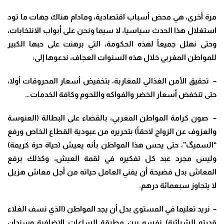
مرة أخرى، هي محض أسباب اقتصادية، ومادام هناك جهات ما تود
استغلال هذا الحدث سياسيا، لا سيما ونحن على أبواب الانتخابات،
وحتى نهلل جميعاً لهذه الحكومة، التي برهنت على حبها الكبير
للمواطن المغربي خلال هذه السنوات العجاف، ندعوها إلى:
– تحقيق الأمن الغذائي للمغاربة، بتخفيض أسعار المحروقات أولا،
حتى تنخفض أسعار الخضر والفواكه واللحوم وكافة الخدمات…
– صون كرامة المواطن المغربي، بالقضاء على البطالة (العنوسة
والعزوف عن الزواج لاحقاً) بتحريره من عبودية القطاع الخاص ورفع
“السميگ”، حتى يحس هذا المواطن بأنه يعيش (حياة حرة كريمة)
وليس مجرد عبد كل تفكيره في لقمة العيش، وكذلك برفع
المعاش بدل فضيحة أن يفني العامل حياته من أجل معاش هزيل
لا يتجاوز سبعمائة درهم.
– نريد تعليما في المستوى بدل أن يجد المواطن (الذي نسف الغلاء
قدرته الشرائية) نفسه بين مطرقة الساعات الإضافية وسندان