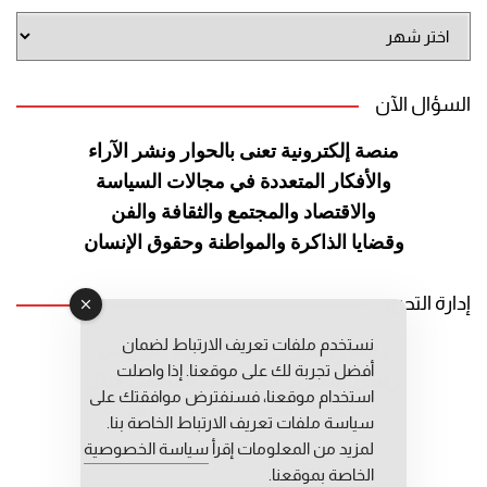
أرشيف
الموقع
السؤال الآن
منصة إلكترونية تعنى بالحوار ونشر
الآراء
والأفكار المتعددة في مجالات
السياسة
والاقتصاد والمجتمع والثقافة
والفن
وقضايا الذاكرة والمواطنة
وحقوق الإنسان
إدارة التحرير
نستخدم ملفات تعريف الارتباط لضمان
رئيس التحرير: عبد الرحيم التوراني
أفضل تجربة لك على موقعنا. إذا واصلت
رئيس التحرير المساعد: المعطي قبال
استخدام موقعنا، فسنفترض موافقتك على
مديرة التحرير: فاطمة حوحو
سياسة ملفات تعريف الارتباط الخاصة بنا.
لمزيد من المعلومات إقرأ
سياسة الخصوصية
الخاصة بموقعنا.