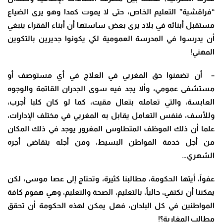
“فراقشية” التعليم الخاص، حتى لا يموت كمدا وهو يرى الضياع
مستقبل أبنائه في بلاد يرى بعض ساستها أن أبناء الفقراء ينبغي
أن يدرسوا في المدرسة العمومية لكي يكونوا جديرين بالتكوين
المهني!
– أن تضمنوا حق المغربي في العلاج في أي مستوصف أو
مستشفى عمومي، وألا يجد فيه سوى الجدران القاتمة والوجوه
العابسة، والتي تعامله بتعال مقيت، كما لو كان كلبا أجرب،
وللأسف، فنفس التعامل يقابل به المغربي في مختلف الإدارات،
علما أن ذلك الموظف المتطاوس المغرور يوجد في ذلك المكان
من أجل خدمة المواطن البسيط، ومن أجله يتقاضى أجره
الشهري…
عفواً، أيتها الحكومة، مطالبنا كثيرة، وتحتاج إلى عصا موسى، لكن
يمكننا أن نكتفي، حالياً، بالتعليم، الصحة والتعليم، وهي هموم كافة
المواطنين في كل البلدان، فهل يمكن لهذه الحكومة أن تحقق
مطالب المغاربة؟!