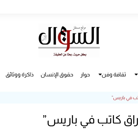
ثقافة وفن
حوار
حقوق الإنسان
ذاكرة ووثائق
راء
سينما
اتب في باريس”
مسرح
راق كاتب في باريس”