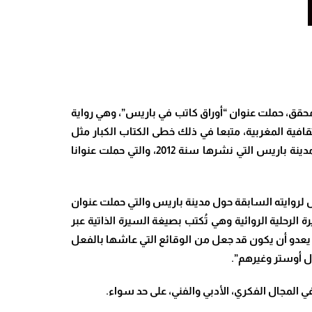
 الدين محقق، حملت عنوان “أوراق كاتب في باريس”، وهي رواية
فية المغربية، متبعا في ذلك خطى الكتاب الكبار مثل
الكاتب الفرنسي هنري دو بالزاك والكاتب المصري نجيب محفوظ. والجدير بالذكر أن هذه الرواية تأتي بعد روايته السابقة عن مدينة باريس التي نشرها سنة 2012، والتي حملت عنوانا
ال لروايته السابقة حول مدينة باريس والتي حملت عنوان
الرحلية الروائية وهي تُكتب بصيغة السيرة الذاتية عبر
لا يعدو أن يكون قد جعل من الوقائع التي عاشها بالفعل
ول أوستر وغيرهم”
.
 المجال الفكري، الأدبي والفني، على حد سواء.