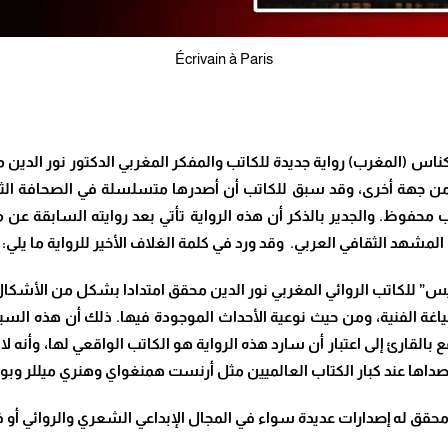
Écrivain à Paris
لاف” بمدينة مكناس (المغرب) رواية جديدة للكاتب والمفكر المغربي الدكتور نور
من جهة أخرى، وقد سبق للكاتب أن أصدرها متسلسلة في الصحافة الثقا
 المشهد الثقافي العربي.
وقد ورد في كلمة الغلاف الأخير للرواية ما يلي:
باريس” للكاتب الروائي المغربي نور الدين محقق امتدادا بشكل من الأشك
اغة الفنية، ومن حيث نوعية الأحداث الموجودة فيها. ذلك أن هذه السيرة 
القارئ إلى اعتبار أن سارد هذه الرواية هو الكاتب الواقعي لها، وأنه 
جد صداها عند كبار الكتاب العالميين مثل أرنست همنغواي وهنري ميللر وب
حقق له إصدارات عديدة سواء في المجال الإبداعي الشعري والروائي أو في