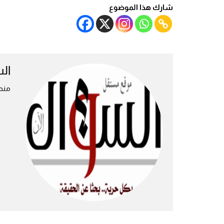
شارك هذا الموضوع
ال
منص