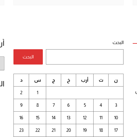
أر
البحث
البحث
أر
الم
ن
ث
أرب
خ
ج
س
د
ال
2
1
9
8
7
6
5
4
3
16
15
14
13
12
11
10
23
22
21
20
19
18
17