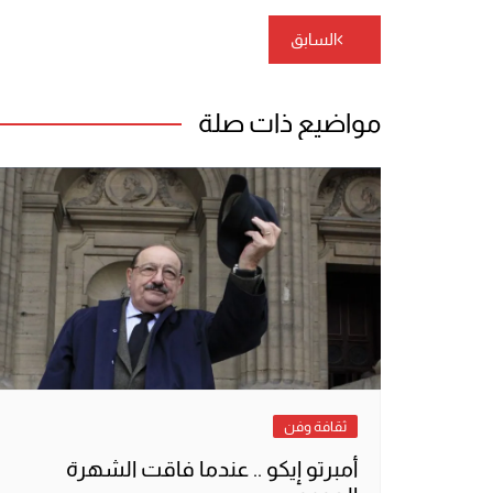
تصفّح
السابق
المقالات
مواضيع ذات صلة
ثقافة وفن
أمبرتو إيكو .. عندما فاقت الشهرة