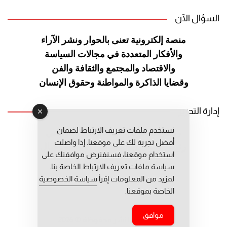
السؤال الآن
منصة إلكترونية تعنى بالحوار ونشر
الآراء
والأفكار المتعددة في مجالات
السياسة
والاقتصاد والمجتمع والثقافة
والفن
وقضايا الذاكرة والمواطنة
وحقوق الإنسان
إدارة التحرير
نستخدم ملفات تعريف الارتباط لضمان
رئيس التحرير: عبد الرحيم التوراني
أفضل تجربة لك على موقعنا. إذا واصلت
رئيس التحرير المساعد: المعطي قبال
استخدام موقعنا، فسنفترض موافقتك على
مديرة التحرير: فاطمة حوحو
سياسة ملفات تعريف الارتباط الخاصة بنا.
لمزيد من المعلومات إقرأ
سياسة الخصوصية
الخاصة بموقعنا.
موافق
جميع حقوق النشر محفوظة © 2026