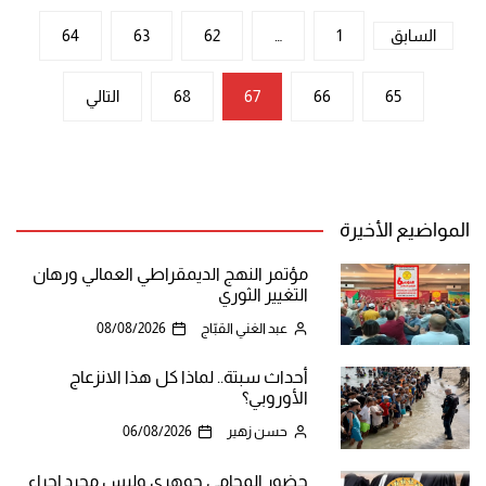
تعدد
السابق
1
…
62
63
64
صفحات
65
66
67
68
التالي
المقالات
المواضيع الأخيرة
مؤتمر النهج الديمقراطي العمالي ورهان
التغيير الثوري
عبد الغني القبّاج
08/08/2026
أحداث سبتة.. لماذا كل هذا الانزعاج
الأوروبي؟
حسن زهير
06/08/2026
حضور المحامي جوهري وليس مجرد إجراء