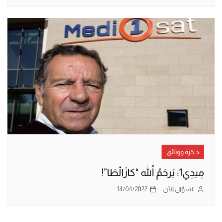
ذاكرة ووثائق
مِيدِي1: يَرحَمُ اللهُ “كازَالْطَا”!
السؤال الآن
14/04/2022