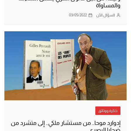
والمساواة
السؤال الآن
03/05/2022
ذاكرة ووثائق
إدوارد موحا.. من مستشار ملكي.. إلى متشرد من
ضحايا البصري