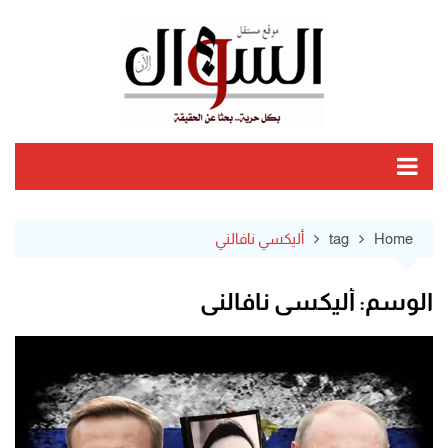
Ski
t
conten
Home
tag
أليكسي نافالني
الوسم:
أليكسي نافالني