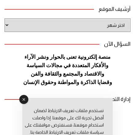
أرشيف الموقع
أرشيف
الموقع
السؤال الآن
منصة إلكترونية تعنى بالحوار ونشر
الآراء
والأفكار المتعددة في مجالات
السياسة
والاقتصاد والمجتمع والثقافة
والفن
وقضايا الذاكرة والمواطنة
وحقوق الإنسان
إدارة التحرير
نستخدم ملفات تعريف الارتباط لضمان
رئيس التحرير: عبد الرحيم التوراني
أفضل تجربة لك على موقعنا. إذا واصلت
رئيس التحرير المساعد: المعطي قبال
استخدام موقعنا، فسنفترض موافقتك على
مديرة التحرير: فاطمة حوحو
سياسة ملفات تعريف الارتباط الخاصة بنا.