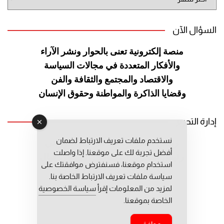
الموقع
السؤال الآن
منصة إلكترونية تعنى بالحوار ونشر
الآراء
والأفكار المتعددة في مجالات
السياسة
والاقتصاد والمجتمع والثقافة
والفن
وقضايا الذاكرة والمواطنة
وحقوق الإنسان
إدارة التحرير
نستخدم ملفات تعريف الارتباط لضمان
رئيس التحرير: عبد الرحيم التوراني
أفضل تجربة لك على موقعنا. إذا واصلت
رئيس التحرير المساعد: المعطي قبال
استخدام موقعنا، فسنفترض موافقتك على
مديرة التحرير: فاطمة حوحو
سياسة ملفات تعريف الارتباط الخاصة بنا.
لمزيد من المعلومات إقرأ
سياسة الخصوصية
الخاصة بموقعنا.