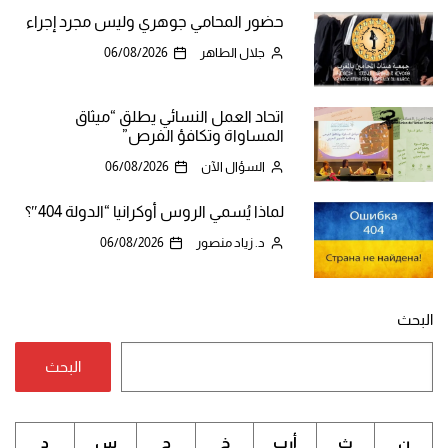
حضور المحامي جوهري وليس مجرد إجراء
جلال الطاهر
06/08/2026
اتحاد العمل النسائي يطلق “ميثاق
المساواة وتكافؤ الفرص”
السؤال الآن
06/08/2026
لماذا يُسمي الروس أوكرانيا “الدولة 404″؟
د. زياد منصور
06/08/2026
البحث
البحث
ن
ث
أرب
خ
ج
س
د