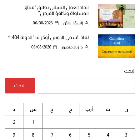
اتحاد العمل النسائي يطلق “ميثاق
المساواة وتكافؤ الفرص”
السؤال الآن
06/08/2026
لماذا يُسمي الروس أوكرانيا “الدولة 404″؟
د. زياد منصور
06/08/2026
البحث
البحث
ن
ث
أرب
خ
ج
س
د
2
1
9
8
7
6
5
4
3