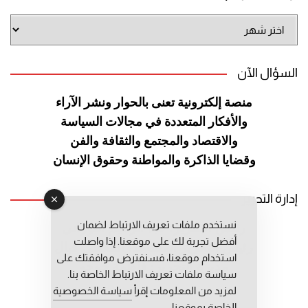
أرشيف
الموقع
السؤال الآن
منصة إلكترونية تعنى بالحوار ونشر
الآراء
والأفكار المتعددة في مجالات
السياسة
والاقتصاد والمجتمع والثقافة
والفن
وقضايا الذاكرة والمواطنة
وحقوق الإنسان
إدارة التحرير
نستخدم ملفات تعريف الارتباط لضمان
رئيس التحرير: عبد الرحيم التوراني
أفضل تجربة لك على موقعنا. إذا واصلت
رئيس التحرير المساعد: المعطي قبال
استخدام موقعنا، فسنفترض موافقتك على
مديرة التحرير: فاطمة حوحو
سياسة ملفات تعريف الارتباط الخاصة بنا.
لمزيد من المعلومات إقرأ
سياسة الخصوصية
الخاصة بموقعنا.