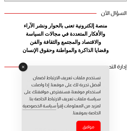
السؤال الآن
منصة إلكترونية تعنى بالحوار ونشر
الآراء
والأفكار المتعددة في مجالات
السياسة
والاقتصاد والمجتمع والثقافة
والفن
وقضايا الذاكرة والمواطنة
وحقوق الإنسان
إدارة التحرير
نستخدم ملفات تعريف الارتباط لضمان
رئيس التحرير: عبد الرحيم التوراني
أفضل تجربة لك على موقعنا. إذا واصلت
رئيس التحرير المساعد: المعطي قبال
استخدام موقعنا، فسنفترض موافقتك على
مديرة التحرير: فاطمة حوحو
سياسة ملفات تعريف الارتباط الخاصة بنا.
لمزيد من المعلومات إقرأ
سياسة الخصوصية
الخاصة بموقعنا.
موافق
جميع حقوق النشر محفوظة © 2026