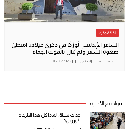
ثقافة وفن
الشّاعر الأندلسي لُورْكَا في ذكرىَ ميلاده اِمتطىَ
صهوة الشِّعر ولم يُبالِ بالمَوْت الحِمام
د. محمد محمد الخطابي
10/06/2026
المواضيع الأخيرة
أحداث سبتة.. لماذا كل هذا الانزعاج
الأوروبي؟