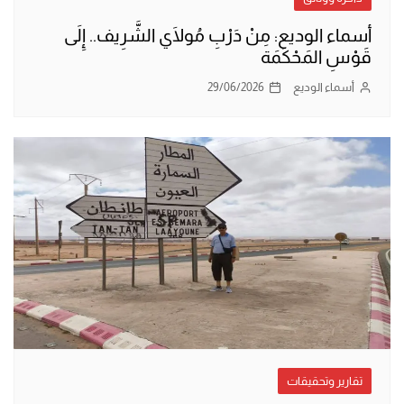
أسماء الوديع: مِنْ دَرْبِ مُولَاي الشَّرِيف.. إِلَى
قَوْسِ المَحْكَمَة
أسماء الوديع
29/06/2026
تقارير وتحقيقات