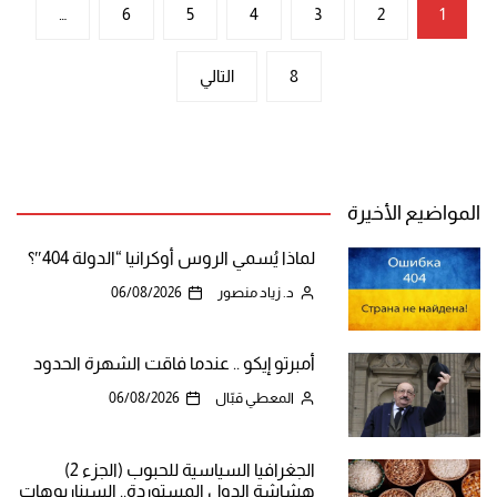
تعدد
…
6
5
4
3
2
1
صفحات
8
التالي
المقالات
المواضيع الأخيرة
لماذا يُسمي الروس أوكرانيا “الدولة 404″؟
د. زياد منصور
06/08/2026
أمبرتو إيكو .. عندما فاقت الشهرة الحدود
المعطي قبّال
06/08/2026
الجغرافيا السياسية للحبوب (الجزء 2)
هشاشة الدول المستوردة.. السيناريوهات