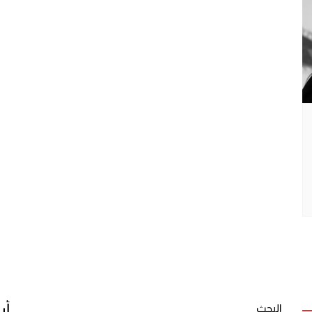
أر
البحث