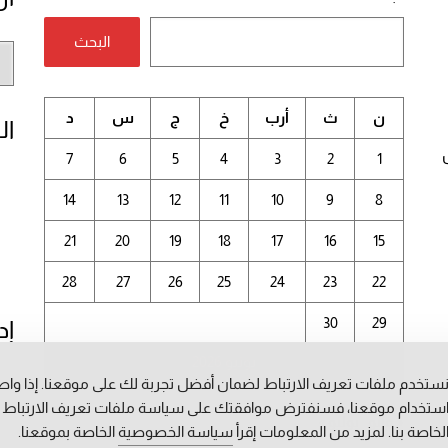
البحث
أر
الم
ن
ث
أرب
خ
ج
س
د
ال
7
6
5
4
3
2
1
14
13
12
11
10
9
8
21
20
19
18
17
16
15
28
27
26
25
24
23
22
30
29
إد
يونيو 2026
ستخدم ملفات تعريف الارتباط لضمان أفضل تجربة لك على موقعنا. إذا وا
ستخدام موقعنا، فسنفترض موافقتك على سياسة ملفات تعريف الارتباط
« مايو
يوليو »
لخاصة بنا. لمزيد من المعلومات إقرأ
سياسة الخصوصية
الخاصة بموقعنا.