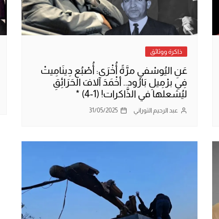
ذاكرة ووثائق
عَنِ اليُوسْفي مرَّةً أُخْرَى: أُصْبُع دِينَامِيتْ
فِي برْمِيلِ بَارُود.. أخْمَدَ آلافَ الحَرَائِقِ
ليُشعلها في الذَّاكرات! (1-4) *
عبد الرحيم التوراني
31/05/2025