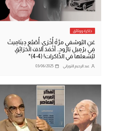
ذاكرة ووثائق
عَنِ اليُوسْفي مرَّةً أُخْرَى: أُصْبُع دِينَامِيتْ
فِي برْمِيلِ بَارُود.. أخْمَدَ آلافَ الحَرَائِقِ
ليُشعلها في الذَّاكرات! (4-4)*
عبد الرحيم التوراني
03/06/2025