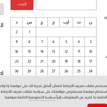
البحث
أر
الم
0
ن
ث
أرب
خ
ج
س
د
ال
2
1
9
8
7
6
5
4
3
16
15
14
13
12
11
10
23
22
21
20
19
18
17
30
29
28
27
26
25
24
إد
31
ستخدم ملفات تعريف الارتباط لضمان أفضل تجربة لك على موقعنا. إذا وا
أغسطس 2026
ستخدام موقعنا، فسنفترض موافقتك على سياسة ملفات تعريف الارتباط
لخاصة بنا. لمزيد من المعلومات إقرأ
سياسة الخصوصية
الخاصة بموقعنا.
« يوليو