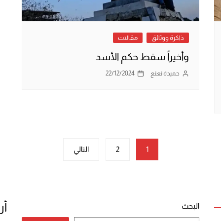
ذاكرة ووثائق
مقالات
وأخيراً سقط حكم الأسد
حميدة نعنع
22/12/2024
1
2
التالي
أر
البحث