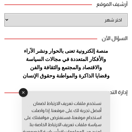
أرشيف الموقع
أرشيف
الموقع
السؤال الآن
منصة إلكترونية تعنى بالحوار ونشر
الآراء
والأفكار المتعددة في مجالات
السياسة
والاقتصاد والمجتمع والثقافة
والفن
وقضايا الذاكرة والمواطنة
وحقوق الإنسان
إدارة التحرير
نستخدم ملفات تعريف الارتباط لضمان
رئيس التحرير: عبد الرحيم التوراني
أفضل تجربة لك على موقعنا. إذا واصلت
رئيس التحرير المساعد: المعطي قبال
استخدام موقعنا، فسنفترض موافقتك على
مديرة التحرير: فاطمة حوحو
سياسة ملفات تعريف الارتباط الخاصة بنا.
لمزيد من المعلومات إقرأ
سياسة الخصوصية