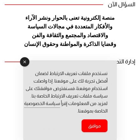
السؤال الآن
منصة إلكترونية تعنى بالحوار ونشر
الآراء
والأفكار المتعددة في مجالات
السياسة
والاقتصاد والمجتمع والثقافة
والفن
وقضايا الذاكرة والمواطنة
وحقوق الإنسان
إدارة التحرير
نستخدم ملفات تعريف الارتباط لضمان
رئيس التحرير: عبد الرحيم التوراني
أفضل تجربة لك على موقعنا. إذا واصلت
رئيس التحرير المساعد: المعطي قبال
استخدام موقعنا، فسنفترض موافقتك على
مديرة التحرير: فاطمة حوحو
سياسة ملفات تعريف الارتباط الخاصة بنا.
لمزيد من المعلومات إقرأ
سياسة الخصوصية
الخاصة بموقعنا.
موافق
جميع حقوق النشر محفوظة © 2026