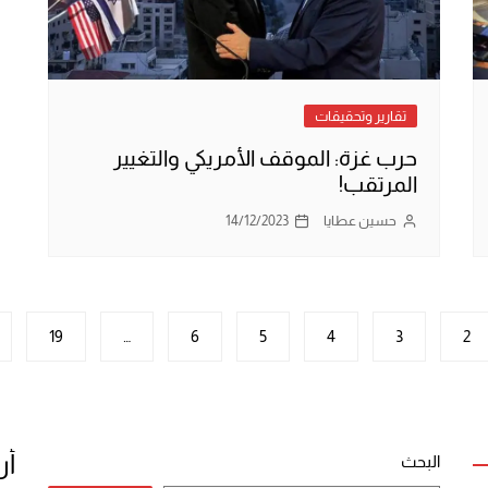
تقارير وتحقيقات
حرب غزة: الموقف الأمريكي والتغيير
المرتقب!
حسين عطايا
14/12/2023
19
…
6
5
4
3
2
أر
البحث