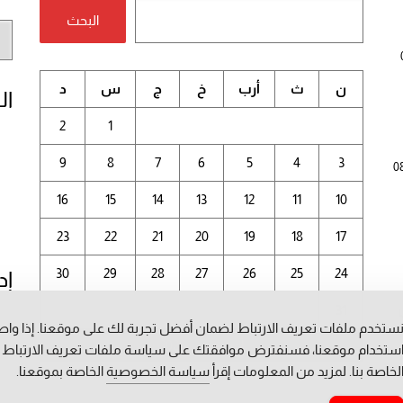
البحث
أر
الم
ن
ث
أرب
خ
ج
س
د
ال
2
1
9
8
7
6
5
4
3
0
16
15
14
13
12
11
10
23
22
21
20
19
18
17
30
29
28
27
26
25
24
إد
31
ستخدم ملفات تعريف الارتباط لضمان أفضل تجربة لك على موقعنا. إذا وا
أغسطس 2026
ستخدام موقعنا، فسنفترض موافقتك على سياسة ملفات تعريف الارتباط
لخاصة بنا. لمزيد من المعلومات إقرأ
سياسة الخصوصية
الخاصة بموقعنا.
« يوليو