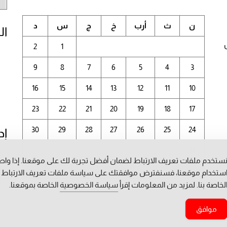
الم
ن
ث
أرب
خ
ج
س
د
ال
2
1
9
8
7
6
5
4
3
16
15
14
13
12
11
10
23
22
21
20
19
18
17
30
29
28
27
26
25
24
إد
31
ستخدم ملفات تعريف الارتباط لضمان أفضل تجربة لك على موقعنا. إذا وا
أغسطس 2026
ستخدام موقعنا، فسنفترض موافقتك على سياسة ملفات تعريف الارتباط
لخاصة بنا. لمزيد من المعلومات إقرأ
سياسة الخصوصية
الخاصة بموقعنا.
« يوليو
موافق