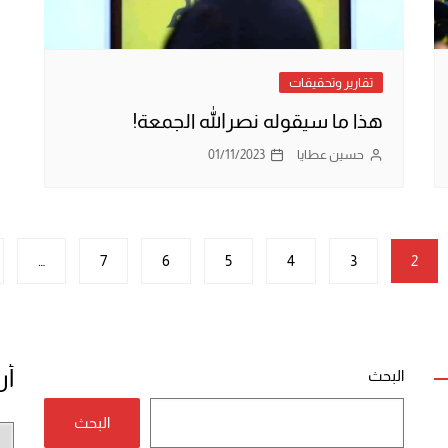
تقارير وتحقيقات
هذا ما سيقوله نصرالله الجمعة!
حسين عطايا
01/11/2023
…
7
6
5
4
3
2
أر
البحث
البحث
أر