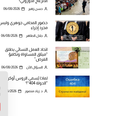
الانزعاج الأوروبي؟
حسن زهير
06/08/2026
حضور المحامي جوهري وليس
مجرد إجراء
جلال الطاهر
06/08/2026
اتحاد العمل النسائي يطلق
“ميثاق المساواة وتكافؤ
الفرص”
السؤال الآن
06/08/2026
لماذا يُسمي الروس أوكرانيا
ن
“الدولة 404″؟
ا
د. زياد منصور
06/08/2026
ا