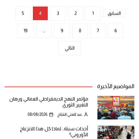
تعدد
السابق
1
2
3
4
5
صفحات
19
…
9
8
7
6
المقالات
التالي
المواضيع الأخيرة
مؤتمر النهج الديمقراطي العمالي ورهان
التغيير الثوري
عبد الغني القبّاج
08/08/2026
أحداث سبتة.. لماذا كل هذا الانزعاج
الأوروبي؟