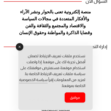
السؤال الآن
منصة إلكترونية تعنى بالحوار ونشر
الآراء
والأفكار المتعددة في مجالات
السياسة
والاقتصاد والمجتمع والثقافة
والفن
وقضايا الذاكرة والمواطنة
وحقوق الإنسان
إدارة التحرير
نستخدم ملفات تعريف الارتباط لضمان
رئيس التحرير: عبد الرحيم التوراني
أفضل تجربة لك على موقعنا. إذا واصلت
رئيس التحرير المساعد: المعطي قبال
استخدام موقعنا، فسنفترض موافقتك على
مديرة التحرير: فاطمة حوحو
سياسة ملفات تعريف الارتباط الخاصة بنا.
لمزيد من المعلومات إقرأ
سياسة الخصوصية
الخاصة بموقعنا.
موافق
جميع حقوق النشر محفوظة © 2026
سياسة الخصوصية