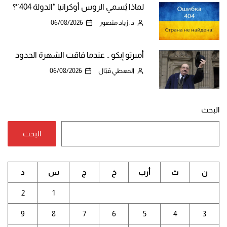
لماذا يُسمي الروس أوكرانيا “الدولة 404″؟
د. زياد منصور
06/08/2026
أمبرتو إيكو .. عندما فاقت الشهرة الحدود
المعطي قبّال
06/08/2026
البحث
البحث
ن
ث
أرب
خ
ج
س
د
2
1
9
8
7
6
5
4
3