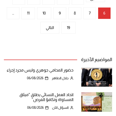
صفحات
…
11
10
9
8
7
6
المقالات
19
التالي
المواضيع الأخيرة
حضور المحامي جوهري وليس مجرد إجراء
جلال الطاهر
06/08/2026
اتحاد العمل النسائي يطلق “ميثاق
المساواة وتكافؤ الفرص”
السؤال الآن
06/08/2026