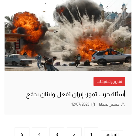
تقارير وتحقيقات
أسئلة حرب تموز: إيران تفعل ولبنان يدفع
حسين عطايا
12/07/2023
تعدد
السابق
1
2
3
4
5