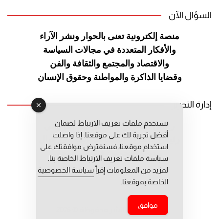
السؤال الآن
منصة إلكترونية تعنى بالحوار ونشر
الآراء
والأفكار المتعددة في مجالات
السياسة
والاقتصاد والمجتمع والثقافة
والفن
وقضايا الذاكرة والمواطنة
وحقوق الإنسان
إدارة التحرير
نستخدم ملفات تعريف الارتباط لضمان
رئيس التحرير: عبد الرحيم التوراني
أفضل تجربة لك على موقعنا. إذا واصلت
رئيس التحرير المساعد: المعطي قبال
استخدام موقعنا، فسنفترض موافقتك على
مديرة التحرير: فاطمة حوحو
سياسة ملفات تعريف الارتباط الخاصة بنا.
لمزيد من المعلومات إقرأ
سياسة الخصوصية
الخاصة بموقعنا.
موافق
جميع حقوق النشر محفوظة © 2026