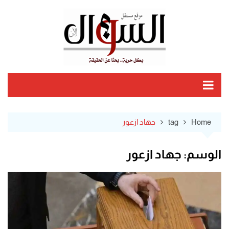
Ski
t
conten
Home
tag
جهاد ازعور
الوسم:
جهاد ازعور