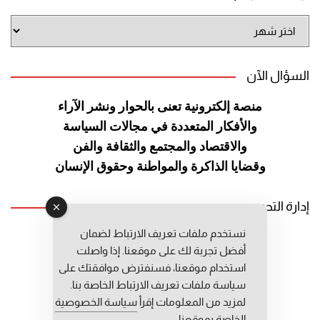
أرشيف
الموقع
السؤال الآن
منصة إلكترونية تعنى بالحوار ونشر
الآراء
والأفكار المتعددة في مجالات
السياسة
والاقتصاد والمجتمع والثقافة
والفن
وقضايا الذاكرة والمواطنة
وحقوق الإنسان
إدارة التحرير
نستخدم ملفات تعريف الارتباط لضمان
رئيس التحرير: عبد الرحيم التوراني
أفضل تجربة لك على موقعنا. إذا واصلت
رئيس التحرير المساعد: المعطي قبال
استخدام موقعنا، فسنفترض موافقتك على
مديرة التحرير: فاطمة حوحو
سياسة ملفات تعريف الارتباط الخاصة بنا.
لمزيد من المعلومات إقرأ
سياسة الخصوصية
الخاصة بموقعنا.