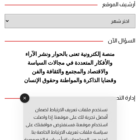
أرشيف الموقع
أرشيف
الموقع
السؤال الآن
منصة إلكترونية تعنى بالحوار ونشر
الآراء
والأفكار المتعددة في مجالات
السياسة
والاقتصاد والمجتمع والثقافة
والفن
وقضايا الذاكرة والمواطنة
وحقوق الإنسان
إدارة التحرير
نستخدم ملفات تعريف الارتباط لضمان
رئيس التحرير: عبد الرحيم التوراني
أفضل تجربة لك على موقعنا. إذا واصلت
رئيس التحرير المساعد: المعطي قبال
استخدام موقعنا، فسنفترض موافقتك على
مديرة التحرير: فاطمة حوحو
سياسة ملفات تعريف الارتباط الخاصة بنا.
لمزيد من المعلومات إقرأ
سياسة الخصوصية