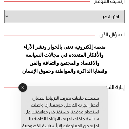
أرشيف الموقع
أرشيف
الموقع
السؤال الآن
منصة إلكترونية تعنى بالحوار ونشر
الآراء
والأفكار المتعددة في مجالات
السياسة
والاقتصاد والمجتمع والثقافة
والفن
وقضايا الذاكرة والمواطنة
وحقوق الإنسان
إدارة التحرير
نستخدم ملفات تعريف الارتباط لضمان
رئيس التحرير: عبد الرحيم التوراني
أفضل تجربة لك على موقعنا. إذا واصلت
رئيس التحرير المساعد: المعطي قبال
استخدام موقعنا، فسنفترض موافقتك على
مديرة التحرير: فاطمة حوحو
سياسة ملفات تعريف الارتباط الخاصة بنا.
لمزيد من المعلومات إقرأ
سياسة الخصوصية