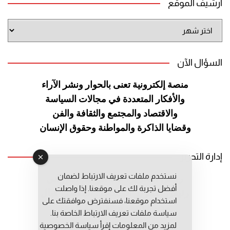
أرشيف الموقع
أرشيف
الموقع
السؤال الآن
منصة إلكترونية تعنى بالحوار ونشر
الآراء
والأفكار المتعددة في مجالات
السياسة
والاقتصاد والمجتمع والثقافة
والفن
وقضايا الذاكرة والمواطنة
وحقوق الإنسان
إدارة التحرير
نستخدم ملفات تعريف الارتباط لضمان
رئيس التحرير: عبد الرحيم التوراني
أفضل تجربة لك على موقعنا. إذا واصلت
رئيس التحرير المساعد: المعطي قبال
استخدام موقعنا، فسنفترض موافقتك على
مديرة التحرير: فاطمة حوحو
سياسة ملفات تعريف الارتباط الخاصة بنا.
لمزيد من المعلومات إقرأ
سياسة الخصوصية