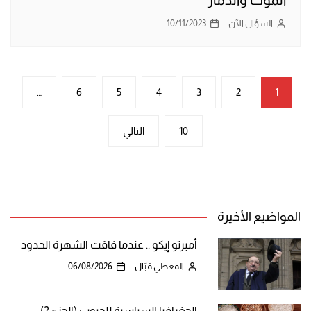
الموت والدمار
السؤال الآن
10/11/2023
تعدد
…
6
5
4
3
2
1
صفحات
10
التالي
المقالات
المواضيع الأخيرة
أمبرتو إيكو .. عندما فاقت الشهرة الحدود
المعطي قبّال
06/08/2026
الجغرافيا السياسية للحبوب (الجزء 2)