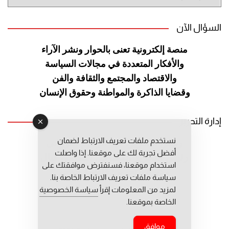
الموقع
السؤال الآن
منصة إلكترونية تعنى بالحوار ونشر
الآراء
والأفكار المتعددة في مجالات
السياسة
والاقتصاد والمجتمع والثقافة
والفن
وقضايا الذاكرة والمواطنة
وحقوق الإنسان
إدارة التحرير
نستخدم ملفات تعريف الارتباط لضمان
رئيس التحرير: عبد الرحيم التوراني
أفضل تجربة لك على موقعنا. إذا واصلت
رئيس التحرير المساعد: المعطي قبال
استخدام موقعنا، فسنفترض موافقتك على
مديرة التحرير: فاطمة حوحو
سياسة ملفات تعريف الارتباط الخاصة بنا.
لمزيد من المعلومات إقرأ
سياسة الخصوصية
الخاصة بموقعنا.
موافق