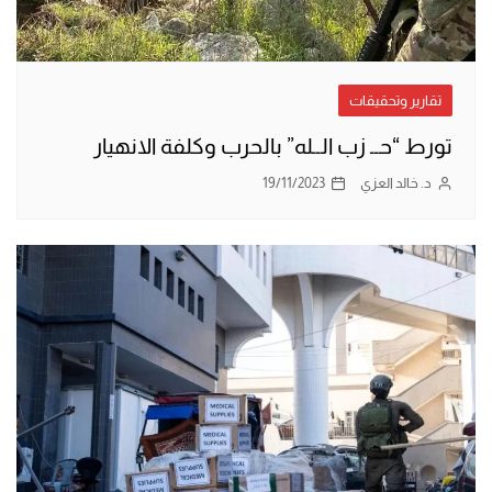
تقارير وتحقيقات
تورط “حــ زب الــله” بالحرب وكلفة الانهيار
د. خالد العزي
19/11/2023