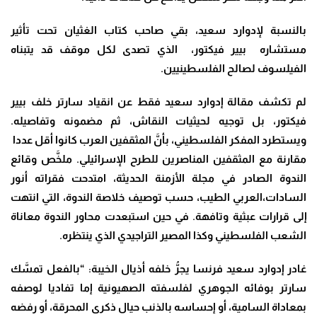
بالنسبة لإدوارد سعيد، بقي صاحب كتاب الغثيان تحت تأثير
مستشاره بيير فيكتور، الذي تصدى لكل موقف قد يتبناه
الفيلسوف لصالح الفلسطينيين.
لم تكشف مقالة إدوارد سعيد فقط عن انقياد سارتر خلف بيير
فيكتور، بل توجيه لحيثيات النقاش، ثم مضمونه وتفاصيله.
ويستطرد المفكر الفلسطيني، بأنَّ المثقفين العرب كانوا أقل عددا
مقارنة مع المثقفين المناصرين للطرح الإسرائيلي. ملخَّص وقائع
الندوة الصادر في مجلة الأزمنة الحديثة، امتدحت فقراته أنور
السادات،العربي الطيب، حسب توصيف خلاصة الندوة، التي انتهت
إلى قرارات عبثية وتافهة. في حين استبعدت محاور الندوة معاناة
الشعب الفلسطيني وكذا المصير التراجيدي الذي ينتظره.
غادر إدوارد سعيد فرنسا يجرُّ خلفه أذيال الخيبة: “بالفعل تمسَّك
سارتر بوفائه الجوهري لفلسفته الصهيونية إما تفاديا لوصفه
بمعاداة السامية، أو إحساسه بالذنب حيال ذكرى المحرقة، أو رفضه