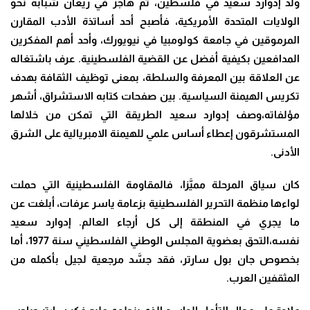
ولد إدوارد سعيد في فلسطين، ثم هاجر في ريعان شبابه نحو
الولايات المتحدة الأمريكية، فأصبح أحد أساتذة الأدب المقارن
المرموقين في جامعة كولومبيا في نيويورك، وأحد أهم المفكرين
المدافعين بكيفية أفضل عن القضية الفلسطينية. عرف باشتغاله
عن العلاقة بين المعرفة والسلطة، بمعنى توظيف الثقافة بهدف
تكريس الهيمنة السياسية. بين صفحات كتابه الاستشراق، أشهر
مؤلفاته،وصف إدوارد سعيد الطريقة التي تمكن من خلالها
المستشرقون إعطاء أساس علمي للهيمنة الامبريالية على الشرق
الأدنى.
كان سياق المرحلة مميَّزا، فالمقاومة الفلسطينية التي حملت
لواءها منظمة التحرير الفلسطينية بزعامة ياسر عرفات، أبلغت عن
ما يجري في المنطقة إلى كل أرجاء العالم. إدوارد سعيد
نفسه،التحق بعضوية المجلس الوطني الفلسطيني سنة 1977، أما
بخصوص جان بول سارتر، فقد جسَّد مرجعية لجيل بأكمله من
المثقفين العرب.