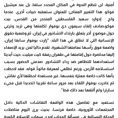
أمنية، لن تنظم الندوة في المكان المحدد سلفا، بل عند ميشيل
فوكو. هذا التغيير المفاجئ للعنوان ستعقبه خيبات أخرى. عندما
ولج إدوارد سعيد الفلسطيني المنحدر من القدس، بيت
فوكو،صادف إلقاء سيمون دي بوفوار لكلمتها وهي تزبد وترغي
حول موضوع آخر يتعلق بارتداء التشادور في إيران، ثم وضعية حقوق
الإنسانية التي لا تطاق في هذا البلد: ”زارت بوفوار سابقا إيران،
واضعة فوق رأسها عمامتها الشهيرة، تقدم حاليا لمن يريد الإصغاء
إليها محاضرة حول إقامتها في طهران رفقة كيت ميليت، حيث أبديتا
استعدادهما للتظاهر ضد رداء التشادور. صدمني الحضور بسبب
استسلامه الأرعن، ورغم تطلعي لمعرفة ماتودُّ قوله، فقد لاحظت
بأنها كانت خاصة معتزة بنفسها، غير مستعدة لحظتها لأي نقاش.
ثم غادرت بوفوار اللقاء بعد مرور ساعة تقريبا (تحديدا قبل مجيء
سارتر) ولم ألتقها بعد ذلك قط”.
نستعيد مع تفاصيل هذه الواقعة النقاشات الحالية داخل
المجتمعات الأوروبية، خاصة فرنسا، بحيث يرى اليوم مناضلات
الحركة النسائية في مسألة الحجاب إحدى سمات الإسلام الكبيرة