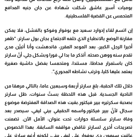
يوميات أسير عاشق شكلت شهادة عن جان جنيه المدافع
المتحمس عن القضية الفلسطينية.
إن اتسم لقاء إدوارد سعيد مع بوفوار وفوكو بالفشل، فلا يمكن
مقارنة الوضع بالانطباع الذي خلفه الاجتماع بجان بول سارتر: “ظهر
أخيرا الرجل الكبير، بعد الموعد المقرر، فاندهشت وأنا أتبيَّن مدى
تقدم سنه ووهن صحته. أتذكر ما بدا لي فورا وبشكل جلي، أنَّ سارتر
كان باستمرار محاطا، مستندا، ومتحمسا بفضل حاشية صغيرة
يعتمد عليها كليا، وترتب نشاطه المحوري”.
خلال تلك الحقبة، بلغ سارتر أربعة وسبعين عاما، بالتالي مرهقا من
الناحية الجسدية. قبل هذه اللحظة بستِّ سنوات، ظل سارتر
بصحبة سكرتيره بيير فيكتور.بقيت هذه الصداقة المفترضة موضوع
سجال لأنَّ بيير فيكتور،واسمه الحقيقي بيني ليفي، سيصدر بعد
وفاة سارتر سلسلة حوارات تحت عنوان: الأمل الآن. تضمنت
تصريحات أخرى لسارتر تناقض مواقفه السابقة. بهذا الخصوص
عاتبت سيمون دي بوفوار على ليفي بيني، لكونه أرغم سارتر على