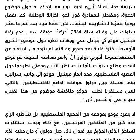
سريعة جدا، أنه لا شيء لديه بوسعه الإدلاء به حول موضوع
الدعوة، ومضطرا للمغادرة فورا نحو الخزانة الوطنية، كما يفعل
يوميا متفرِّغا لمشاريعه البحثية…، لكن فقط فيما بعد (تقريبا عشر
سنوات على وفاته سنة 1984) أدركتُ حقيقة سبب عدم رغبة
ميشيل فوكو كي يتبادل معي وجهات نظره حول موضوع الشرق
الأوسط… فترة قليلة بعد صدور مقالاته، لم يتردَّد في الابتعاد عن
المشهد.عموما، أخبرني دولوز، أنَّ أواصر صداقته الحميمة مع فوكو
انتهت مطلع سنوات الثمانينات، نظرا لتباين وجهتي نظرهما حول
القضية الفلسطينية. فقد انحاز ميشيل فوكو إلى جانب إسرائيل،
بينما تمسك جيل دولوز بموقفه الداعم للفلسطينيين. بالتالي،
ليس مستغربا تجنب فوكو مناقشة موضوع من هذا القبيل،
سواء معي أو شخص ثان!”.
لا ينفرد فوكو بموقفه من القضية الفلسطينية، بل شاطره الرأي
عدد كبير من المثقفين الفرنسيين. مع ذلك وجدت استثناءات
تستحق الذكر: المؤرخ بيير فيدال ناكي، جيل دولوز، أو جان جينيه الذي
عاش مع الفلسطينيين. ولعل نصه أربع ساعات في شاتيلا وكذا