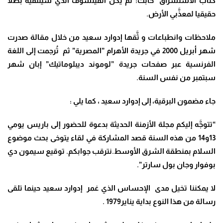
كتاب”الاستشراق” خابت: لم يكن الفيلسوف الذي سيلتقيه بطلا
حقيقيا لمعذَّبي الأرض.
ملاحظات وانطباعات و ثَّقها إدوارد سعيد من خلال مقالة صدرت
شهر أبريل 2000 في جريدة الأهرام ”المصرية” ثم تُرجمت إلى اللغة
الفرنسية عبر صفحات جريدة ”لوموند ديبلوماتيك” إبان شهر
سبتمبر من نفس السنة.
جاء مضمون البرقية، إلى إدوارد سعيد ، كما يلي :
“تتوجَّه إليكم مجلة الأزمنة الحديثة بدعوة للحضور إلى باريس يومي
13و14 من هذه السنة قصد المشاركة في لقاء يتوخى بحث موضوع
السلام بمنطقة الشرق الأوسط.نترقب جوابكم. توقيع سيمون دي
بوفوار وجان بول سارتر”.
لا يمكننا تخيل مدى الإحساس الذي غمر إدوارد سعيد حينما تلقى
رسالة من هذا النوع بداية يناير1979 .