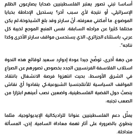
أساسا تبني تصور يعتبر الفلسطينيين ضحايا يصارعون الظلم
الإسرائيلي، أو نتيجة لأي سبب آخر؟ يستحيل الإحاطة بخبايا
الموضوع. ما أمكنني معرفته، أنَّ سارتر وقد بلغ الشيخوخة،لم يكن
مختلفا كثيرا عن مراحله السابقة. نفس المنبع الموجع لخيبة كل
عربي، باستثناء الجزائري، الذي يستحسن مواقف سارتر الأخرى وكذا
نتاجه”.
من جهة أخرى، توضِّح جيدا عودة إدوارد سعيد لوقائع هذه الندوة
استلاب الفلاسفة الفرنسيين الجدد بخصوص تصورهم عن الصراع
في الشرق الأوسط، بحيث انتهزوا فرصة الانشغال بانتقاد
المواقف السياسية للأنتلجنسيا الشيوعية،كي يتفادوا أيّ نقاش
ينصبُّ حول القضية الفلسطينية، واضعين نصب أعينهم ابتزازا من
الصعب تجنبه:
يمثِّل دعم الفلسطينيين عنوانا للراديكالية الإيديولوجية، مثلما
ينطوي بالضرورة على آثار تهمة معاداة السامية. إذن، المسألة
متداخلة.