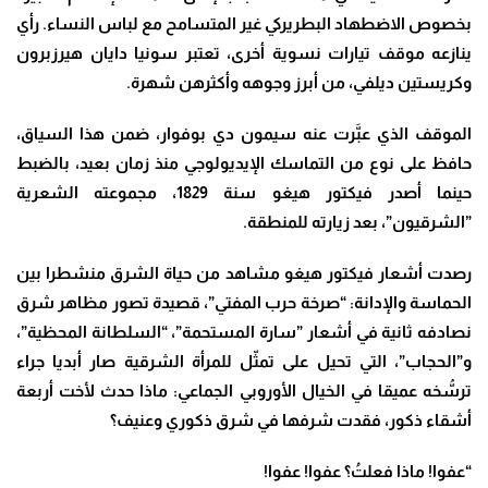
بخصوص الاضطهاد البطريركي غير المتسامح مع لباس النساء. رأي
ينازعه موقف تيارات نسوية أخرى، تعتبر سونيا دايان هيرزبرون
وكريستين ديلفي، من أبرز وجوهه وأكثرهن شهرة.
الموقف الذي عبَّرت عنه سيمون دي بوفوار، ضمن هذا السياق،
حافظ على نوع من التماسك الإيديولوجي منذ زمان بعيد، بالضبط
حينما أصدر فيكتور هيغو سنة 1829، مجموعته الشعرية
”الشرقيون”، بعد زيارته للمنطقة.
رصدت أشعار فيكتور هيغو مشاهد من حياة الشرق منشطرا بين
الحماسة والإدانة: “صرخة حرب المفتي”، قصيدة تصور مظاهر شرق
نصادفه ثانية في أشعار ”سارة المستحمة”، “السلطانة المحظية”،
و”الحجاب”، التي تحيل على تمثّل للمرأة الشرقية صار أبديا جراء
ترسُّخه عميقا في الخيال الأوروبي الجماعي: ماذا حدث لأخت أربعة
أشقاء ذكور، فقدت شرفها في شرق ذكوري وعنيف؟
“عفوا! ماذا فعلتُ؟ عفوا! عفوا!