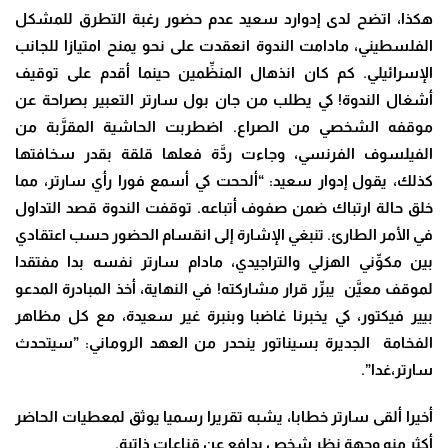
هكذا، اتضح لدى إدوارد سعيد عدم حضور رغبة التطرق للمشكل
الفلسطيني، مادامت الندوة انعقدت على نحو يمنح امتيازا للجانب
الإسرائيلي. كم كان انذهال المنظِّمين حينما أقدم على توقيف
أشغال الندوة! كي يطلب من جان بول سارتر التعبير بصراحة عن
موقفه الشخصي من الصراع. اضطربت الحاشية المقرَّبة من
الفيلسوف الفرنسي، وجاءت ردَّة فعلها قلقة بقدر سخافتها
كذلك، يقول إدوار سعيد: “ألححت كي أسمع فورا رأي سارتر، مما
خلق حالة ارتباك ضمن صفوف أتباعه. توقفت الندوة قصد التداول
في الأمر الطارئ. تنبغي الإشارة إلى انقسام الحضور حسب اعتقادي
بين مكوِّني الهزلي والتراجيدي، مادام سارتر نفسه بدا مفتقدا
لموقف معيَّن يبرِّر قرار مشاركته! في النهاية، أخذ المبادرة المدعو
بيير فيكتور، كي يخبرنا غاضبا وبنبرة غير سعيدة، مع كل مظاهر
الفخامة الجديرة بسيناتور ينحدر من العهد الروماني: ”سيتحدث
سارتر،غدا”.
أخيرا ألقى سارتر خطابا، يشبه تقريرا رسميا يوثق لمعطيات الحاضر
أكثر منه وجهة نظر شخص يدافع عن قناعات ذاتية.