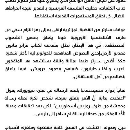
علاوة على مجال التأمل الواسع الذي ينطوي عليه فكر سارتر صاحب
كتاب الكلمات، حظيت الفلسفة الفرنسية بالتقدير نتيجة انخراطها
النضالي كي تحقق المستعمرات القديمة استقلالها.
موقف سارتر من القضية الجزائرية ارتقى به إلى رمز التزام سخي من
طرف الأنتلجنسيا الأوروبية فيما يتعلق بمصير الشعوب
المضطهَدة. في هذا الإطار، تظل مقدمته لكتاب فرانز فانون:
معذبو الأرض.إحدى النصوص المناهضة للكولونيالية الأكثر شهرة.
هكذا أضحى سارتر طبعا بمثابة وثيقة يستشهد بها المثقفون
العرب والفلسطينيون، ضمنهم محمود درويش، فيما يتعلق
بنضالهم من أجل الاستقلال.
تفاجأ إدوارد سعيد،عندما بلغته الرسالة في مقره بنيويورك، يقول:
“اعتقدت بداية أنَّ الأمر يتعلق بمزحة: شخص نكرة تصله رسالة
مدهشة من طرف رمزيين أسطوريين”. لكن بعد تدقيقات معينة،
تأكَّد المفكر من صحة الرسالة ثم سافر إلى باريس.
حين وصوله، اكتشف في الفندق كلمة مقتضبة وملغزة: لأسباب