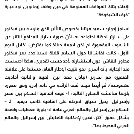
الإدلاء بتلك المواقف المعتوهة في حين وظف إيمانويل تود عبارة
”خرف الشيخوخة”.
استمرَّ إدوارد سعيد مرتابا بخصوص التأثير الذي مارسه بيير فيكتور
على سارتر لحظة اجتماعه به، لأنَّ صورة سارتر المدافع الثائر عن
الشعوب المقهورة لم تكن لامعة حينئذ كما يفترض: “خلال اليوم
الأول، كانت نقاشاتنا حول السلام قليلة نسبيا.حدد بيير فيكتور
محاور النقاش، دون استشارته لأحد حسب تقديري. هكذا أحسست
منذ البداية، بأنه أسرع نحو تثبيت الإطار العام، مستندا على علاقته
المتميزة مع سارتر (تبادل معه بين الفينة والثانية أحاديث
مهموسة)، ثم أيضا نتيجة ثقته الزائدة في ذاته. إذن، وفق تصوره
يلزمنا مناقشة المحاور التالية: 1- قيمة اتفاقية السلام بين مصر
وإسرائيل، يحيل سياق المرحلة على اتفاقية كامب ديفيد . 2 –
السلام بين إسرائيل والعالم العربي عامة. 3- بلورة معطيات واضحة
بشكل عميق أكثر، تهيئ لإمكانية التعايش بين إسرائيل والعالم
العربي المحيط بها”.