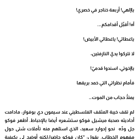
ياإلهي! أربعة خناجر في خصري!
آه! أقبِّل أقدامكم….
ياغطائي! ياغطائي الأبيض!
لا تتركوا يديّ النازفتين،
ياإخوتي، اسندوا قدميّ!
فأمام نظراتي التي خمد بريقها
يمتدُّ حجاب من الموت…
لم تقف خيبة المثقف الفلسطيني عند سيمون دي بوفوار، مادامت
أحاديثه صحبة ميشيل فوكو ستشعره أيضا بالإحباط. أظهر فوكو
جل ودِّه نحو إدوارد سعيد، الذي استلهم منه تأملات شتى حول
مفهوم الخطاب. يقول: “كان فوكو حاضرا،لكنه أوضح لي بكيفية