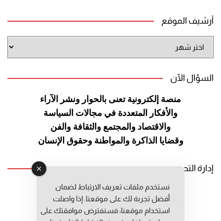
أرشيف الموقع
أرشيف
الموقع
السؤال الآن
منصة إلكترونية تعنى بالحوار ونشر
الآراء
والأفكار المتعددة في مجالات
السياسة
والاقتصاد والمجتمع والثقافة
والفن
وقضايا الذاكرة والمواطنة
وحقوق الإنسان
إدارة التحرير
نستخدم ملفات تعريف الارتباط لضمان
رئيس التحرير: عبد الرحيم التوراني
أفضل تجربة لك على موقعنا. إذا واصلت
رئيس التحرير المساعد: المعطي قبال
استخدام موقعنا، فسنفترض موافقتك على
مديرة التحرير: فاطمة حوحو