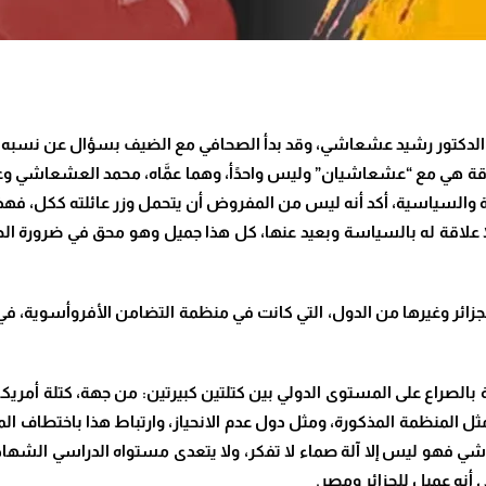
لدكتور رشيد عشعاشي، وقد بدأ الصحافي مع الضيف بسؤال عن نسب
قة هي مع “عشعاشيان” وليس واحدًأ، وهما عمَّاه، محمد العشعاشي وع
لسياسية، أكد أنه ليس من المفروض أن يتحمل وزر عائلته ككل، فهذا تف
 علاقة له بالسياسة وبعيد عنها، كل هذا جميل وهو محق في ضرورة الحك
زائر وغيرها من الدول، التي كانت في منظمة التضامن الأفروأسوية، ف
الصراع على المستوى الدولي بين كتلتين كبيرتين: من جهة، كتلة أمريكا
 المنظمة المذكورة، ومثل دول عدم الانحياز، وارتباط هذا باختطاف ال
فهو ليس إلا آلة صماء لا تفكر، ولا يتعدى مستواه الدراسي الشهادة 
أنه عميل للجزائر ومصر.