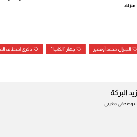
منزلة.
الجنرال محمد أوفقير
جهاز "الكاب1"
ذكرى اختطاف المن
زيد البركة
ب وصحفي مغربي