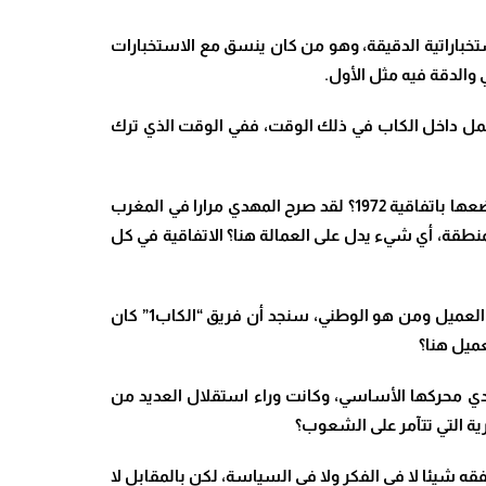
باراتية الدقيقة، وهو من كان ينسق مع الاستخبارات
 العمل داخل الكاب في ذلك الوقت، ففي الوقت الذي ترك
الصحراء الشرقية للمغرب كانت موضوع صراع خفي وعلني بين الجزائر والمغرب قبل استقلال الأولى، وبعد استقلالها، ما هو وضعها باتفاقية 1972؟ لقد صرح المهدي مرارا في المغرب
منطقة، أي شيء يدل على العمالة هنا؟ الاتفاقية في كل
وإذا تأملنا قليلا في طبيعة الحشد الكبير الذي جند لاختطاف رجل سياسي واحد غير مسلح، ومن على أرض أجنبية، لنعرف من هو العميل ومن هو الوطني، سنجد أن فريق “الكاب1” كان
عميل هنا؟
دي محركها الأساسي، وكانت وراء استقلال العديد من
ة التي تتآمر على الشعوب؟
ه شيئا لا في الفكر ولا في السياسة، لكن بالمقابل لا