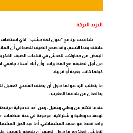
اليزيد البركة
شاهدت برنامج
“بدون لغة خشب” الذي استضاف ا
علاقته بهذا الاسم، وقد صحح الضيف للصحافي أن العلا
البعض من محاولات للخدش في قناعات الضيف الفكرية وا
من أجل تصنيفه مع المخابرات، وأن أباه أستاذ جامعي لا
كيفما كانت بعيدة أو قريبة
.
ما يتطلب الرد هو لما حاول أن يصنف المهدي كعميل للج
يدافعان عن بلدهما المغرب
.
عندما نتكلم عن وطني وعميل، وعن أحداث دولية مرتبطة ب
توجهات وطنية واشتراكية، موجودة في عدة منظمات، مثل
واحد فقط هو محمد العشعاشي. أما عبد الحق العشعاشي 
تتماشى فعلا مع ما حاول الضيف أن يلصقه بالمهدي على 