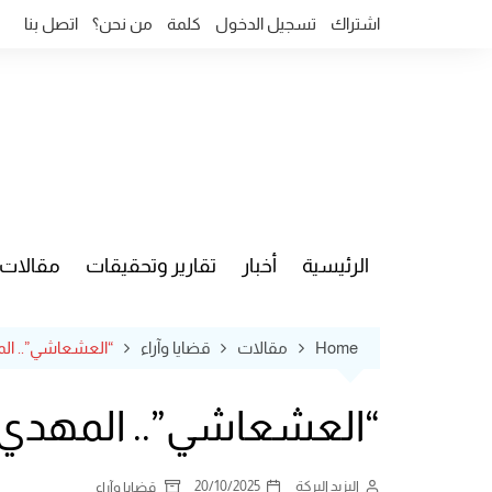
Ski
اشتراك
تسجيل الدخول
كلمة
من نحن؟
اتصل بنا
t
conten
الرئيسية
أخبار
تقارير وتحقيقات
مقالات
قضايا وآ
Home
مقالات
قضايا وآراء
“العشعاشي”.. الم
“العشعاشي”.. المهدي ب
اليزيد البركة
20/10/2025
قضايا وآراء