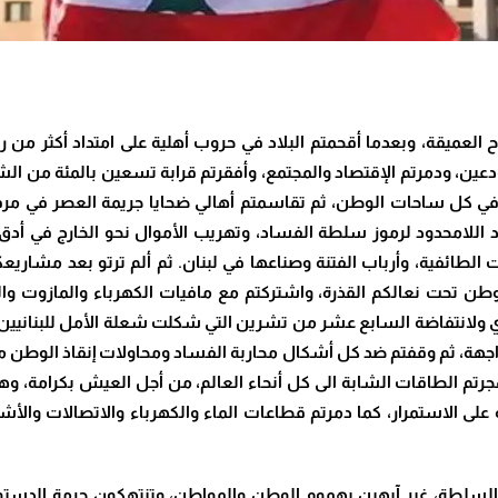
العميقة، وبعدما أقحمتم البلاد في حروب أهلية على امتداد أكثر من
عين، ودمرتم الإقتصاد والمجتمع، وأفقرتم قرابة تسعين بالمئة من ال
 في كل ساحات الوطن، ثم تقاسمتم أهالي ضحايا جريمة العصر في مرفأ 
اد اللامحدود لرموز سلطة الفساد، وتهريب الأموال نحو الخارج في أ
طائفية، وأرباب الفتنة وصناعها في لبنان. ثم ألم ترتو بعد مشاريعكم ا
وطن تحت نعالكم القذرة، واشتركتم مع مافيات الكهرباء والمازوت وا
 الرأي ولانتفاضة السابع عشر من تشرين التي شكلت شعلة الأمل للبنا
، ثم وقفتم ضد كل أشكال محاربة الفساد ومحاولات إنقاذ الوطن من لصو
جرتم الطاقات الشابة الى كل أنحاء العالم، من أجل العيش بكرامة، وها 
 على الاستمرار، كما دمرتم قطاعات الماء والكهرباء والاتصالات والأش
لى السلطة، غير آبهين بهموم الوطن والمواطن، وتنتهكون حرمة الدس