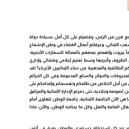
 ربع قرن من الزمن، وقضيتم على كل أمل بسيادة دولة
شعب اللبناني، وعرقلتم أعمال القضاء في وطن الإشعاع
بيروت وإتهمتم بعضهم بالعمالة للسفارات الأجنبية،
دق الظروف وأحرجها وسط تعتيم إعلامي وقضائي وإداري
لطائفية والمذهبية من دماء اللبنانيين الأبرياء؟ لقد
لمحروقات والدولار والسلع المدعومة وفي كل الجرائم
نيين من أجل الخلاص من ظلمكم وتعسفكم وإقدامكم على
صه وجلاديه، حتى دمرتم الإدارة اللبنانية والمرافق
هي الآن الجامعة اللبنانية، جامعة الوطن تتهاوى أمام
غال العامة والنقل وكل ما يحتاجه الوطن، والآن، ماذا
تور عند كل استحقاق دستوري، والوطن يغرق في أتون