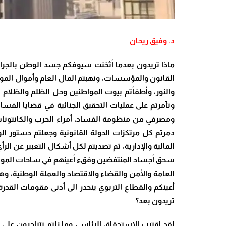
د. وفيق ريحان
ماذا تريدون بعدما أثخنت سيوفكم جسد الوطن بالجراح 
القانون والمؤسسات، ونهبتم المال العام وأموال المود
والنور، وأطفأتم بيوت المواطنين وحل الظلم والظلام
وتآمرتم على عمليات التحقيق الجنائية في قضايا الفس
ومصرفي من منظومة الفساد، أمراء الحرب والكانتونات ال
دمرتم كل مرتكزات الدولة القانونية وجعلتم دستور ال
المالية والإدارية، ثم تصديتم لكل أشكال التعبير عن
سحق أجساد المنتفضين وفقء أعينهم في ساحات المواجهة
العامة والأمن والقضاء والاقتصاد والعملة الوطنية، وه
أعينكم والقطاع التربوي ينحدر الى أدنى مقومات القدرة
تريدون بعد؟
لقد اقترب الاستحقاق الرئاسي وما زلتم تتناحرون ع