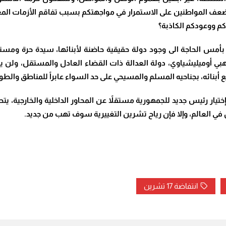
زاء ضعف المواطنين على الاستمرار في مواجهتكم بسبب تفاقم الأزمات ا
م ووعودكم الكاذبة؟
أمس الحاجة الى وجود دولة حقيقية حاضنة لأبنائها، سيدة حرة ومست
ي أوميليشياوي، دولة العدالة ذات القضاء العادل والمستقل، ولن يك
 أبنائه، بجناحيه المسلم والمسيحي على حد السواء عابراً للمناطق والطو
ختيار رئيس جديد للجمهورية مستقلاً عن المحاور الداخلية والخارجية، يت
في العالم، وإلا فإن رياح تشرين التغييرية سوف تهب من جديد.
انتفاضة 17 تشرين