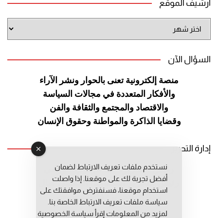
أرشيف الموقع
أرشيف
الموقع
السؤال الآن
منصة إلكترونية تعنى بالحوار ونشر
الآراء
والأفكار المتعددة في مجالات
السياسة
والاقتصاد والمجتمع والثقافة
والفن
وقضايا الذاكرة والمواطنة
وحقوق الإنسان
إدارة التحرير
نستخدم ملفات تعريف الارتباط لضمان
رئيس التحرير: عبد الرحيم التوراني
أفضل تجربة لك على موقعنا. إذا واصلت
رئيس التحرير المساعد: المعطي قبال
استخدام موقعنا، فسنفترض موافقتك على
مديرة التحرير: فاطمة حوحو
سياسة ملفات تعريف الارتباط الخاصة بنا.
لمزيد من المعلومات إقرأ
سياسة الخصوصية