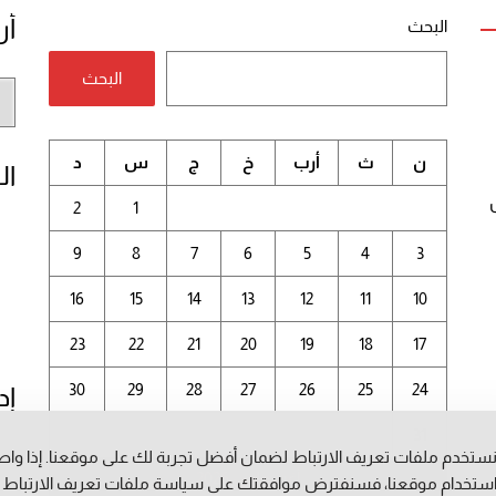
أر
البحث
البحث
أر
الم
ن
ث
أرب
خ
ج
س
د
ال
2
1
9
8
7
6
5
4
3
16
15
14
13
12
11
10
23
22
21
20
19
18
17
30
29
28
27
26
25
24
إد
31
ستخدم ملفات تعريف الارتباط لضمان أفضل تجربة لك على موقعنا. إذا وا
أغسطس 2026
ستخدام موقعنا، فسنفترض موافقتك على سياسة ملفات تعريف الارتباط