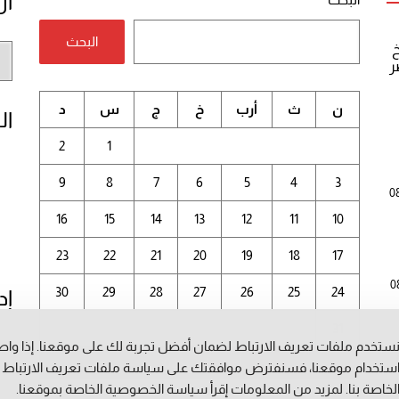
أر
البحث
خ
أر
ر
الم
ن
ث
أرب
خ
ج
س
د
ال
2
1
9
8
7
6
5
4
3
0
16
15
14
13
12
11
10
23
22
21
20
19
18
17
0
30
29
28
27
26
25
24
إد
31
ستخدم ملفات تعريف الارتباط لضمان أفضل تجربة لك على موقعنا. إذا وا
أغسطس 2026
ستخدام موقعنا، فسنفترض موافقتك على سياسة ملفات تعريف الارتباط
لخاصة بنا. لمزيد من المعلومات إقرأ
سياسة الخصوصية
الخاصة بموقعنا.