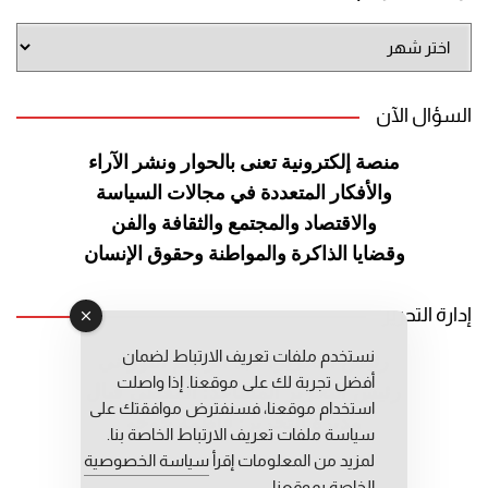
أرشيف
الموقع
السؤال الآن
منصة إلكترونية تعنى بالحوار ونشر
الآراء
والأفكار المتعددة في مجالات
السياسة
والاقتصاد والمجتمع والثقافة
والفن
وقضايا الذاكرة والمواطنة
وحقوق الإنسان
إدارة التحرير
نستخدم ملفات تعريف الارتباط لضمان
رئيس التحرير: عبد الرحيم التوراني
أفضل تجربة لك على موقعنا. إذا واصلت
رئيس التحرير المساعد: المعطي قبال
استخدام موقعنا، فسنفترض موافقتك على
مديرة التحرير: فاطمة حوحو
سياسة ملفات تعريف الارتباط الخاصة بنا.
لمزيد من المعلومات إقرأ
سياسة الخصوصية
الخاصة بموقعنا.