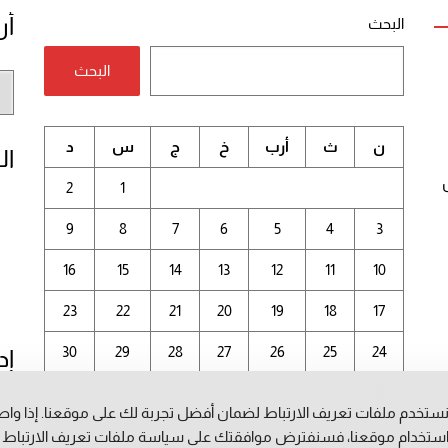
أر
البحث
البحث
أر
الم
ن
ث
أرب
خ
ج
س
د
ال
2
1
9
8
7
6
5
4
3
16
15
14
13
12
11
10
23
22
21
20
19
18
17
30
29
28
27
26
25
24
إد
31
ستخدم ملفات تعريف الارتباط لضمان أفضل تجربة لك على موقعنا. إذا وا
أغسطس 2026
ستخدام موقعنا، فسنفترض موافقتك على سياسة ملفات تعريف الارتباط