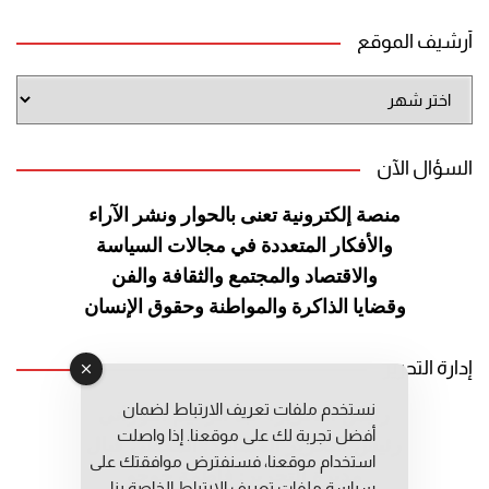
أرشيف الموقع
أرشيف
الموقع
السؤال الآن
منصة إلكترونية تعنى بالحوار ونشر
الآراء
والأفكار المتعددة في مجالات
السياسة
والاقتصاد والمجتمع والثقافة
والفن
وقضايا الذاكرة والمواطنة
وحقوق الإنسان
إدارة التحرير
نستخدم ملفات تعريف الارتباط لضمان
رئيس التحرير: عبد الرحيم التوراني
أفضل تجربة لك على موقعنا. إذا واصلت
رئيس التحرير المساعد: المعطي قبال
استخدام موقعنا، فسنفترض موافقتك على
مديرة التحرير: فاطمة حوحو
سياسة ملفات تعريف الارتباط الخاصة بنا.