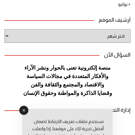
« يوليو
أرشيف الموقع
أرشيف
الموقع
السؤال الآن
منصة إلكترونية تعنى بالحوار ونشر
الآراء
والأفكار المتعددة في مجالات
السياسة
والاقتصاد والمجتمع والثقافة
والفن
وقضايا الذاكرة والمواطنة
وحقوق الإنسان
إدارة التحرير
نستخدم ملفات تعريف الارتباط لضمان
رئيس التحرير: عبد الرحيم التوراني
أفضل تجربة لك على موقعنا. إذا واصلت
رئيس التحرير المساعد: المعطي قبال