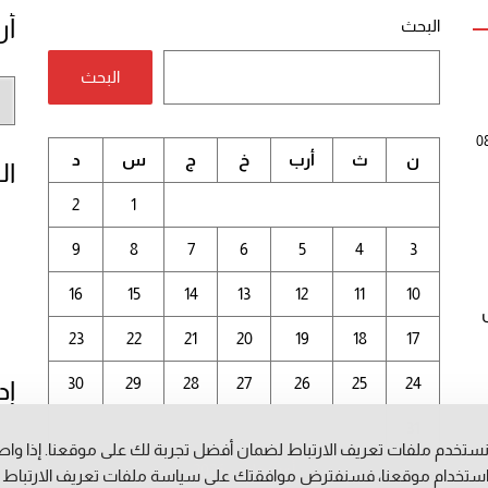
أر
البحث
البحث
أر
الم
0
ن
ث
أرب
خ
ج
س
د
ال
2
1
9
8
7
6
5
4
3
16
15
14
13
12
11
10
23
22
21
20
19
18
17
30
29
28
27
26
25
24
إد
31
ستخدم ملفات تعريف الارتباط لضمان أفضل تجربة لك على موقعنا. إذا وا
أغسطس 2026
ستخدام موقعنا، فسنفترض موافقتك على سياسة ملفات تعريف الارتباط