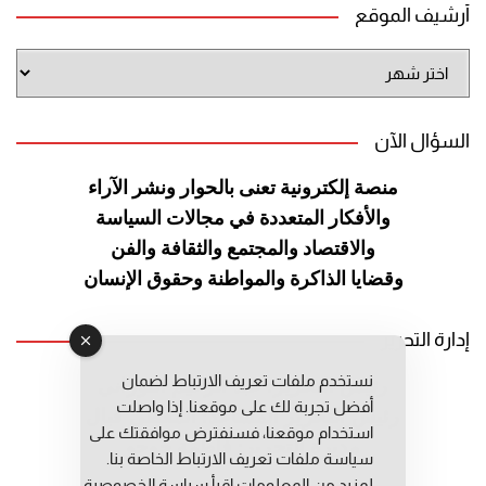
أرشيف الموقع
أرشيف
الموقع
السؤال الآن
منصة إلكترونية تعنى بالحوار ونشر
الآراء
والأفكار المتعددة في مجالات
السياسة
والاقتصاد والمجتمع والثقافة
والفن
وقضايا الذاكرة والمواطنة
وحقوق الإنسان
إدارة التحرير
نستخدم ملفات تعريف الارتباط لضمان
رئيس التحرير: عبد الرحيم التوراني
أفضل تجربة لك على موقعنا. إذا واصلت
رئيس التحرير المساعد: المعطي قبال
استخدام موقعنا، فسنفترض موافقتك على
مديرة التحرير: فاطمة حوحو
سياسة ملفات تعريف الارتباط الخاصة بنا.
لمزيد من المعلومات إقرأ
سياسة الخصوصية