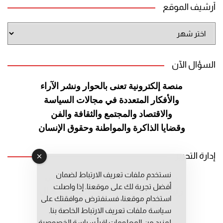
أرشيف الموقع
أرشيف
الموقع
السؤال الآن
منصة إلكترونية تعنى بالحوار ونشر
الآراء
والأفكار المتعددة في مجالات
السياسة
والاقتصاد والمجتمع والثقافة
والفن
وقضايا الذاكرة والمواطنة
وحقوق الإنسان
إدارة التحرير
نستخدم ملفات تعريف الارتباط لضمان
رئيس التحرير: عبد الرحيم التوراني
أفضل تجربة لك على موقعنا. إذا واصلت
رئيس التحرير المساعد: المعطي قبال
استخدام موقعنا، فسنفترض موافقتك على
مديرة التحرير: فاطمة حوحو
سياسة ملفات تعريف الارتباط الخاصة بنا.
لمزيد من المعلومات إقرأ
سياسة الخصوصية