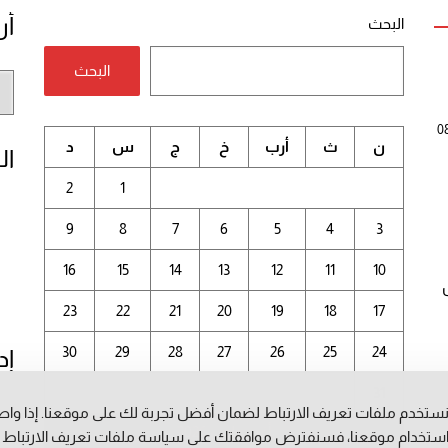
أر
البحث
البحث
أر
الم
0
ن
ث
أرب
خ
ج
س
د
ال
2
1
9
8
7
6
5
4
3
16
15
14
13
12
11
10
23
22
21
20
19
18
17
30
29
28
27
26
25
24
إد
31
ستخدم ملفات تعريف الارتباط لضمان أفضل تجربة لك على موقعنا. إذا وا
أغسطس 2026
ستخدام موقعنا، فسنفترض موافقتك على سياسة ملفات تعريف الارتباط